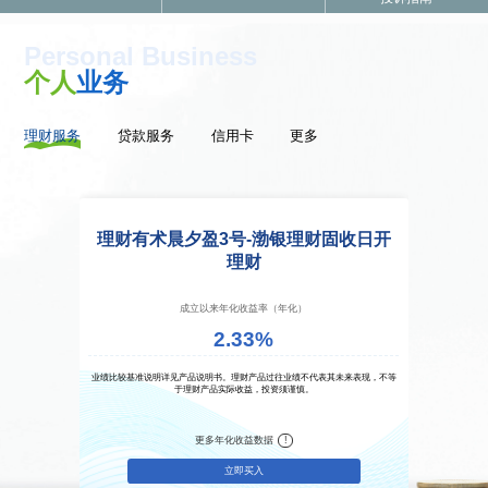
Personal Business
个人
业务
理财服务
贷款服务
信用卡
更多
理财有术晨夕盈3号-渤银理财固收日开
理财有
理财
成立以来年化收益率（年化）
2.33%
业绩比较基准说明详见产品说明书。理财产品过往业绩不代表其未来表现，不等
业绩比较基
于理财产品实际收益，投资须谨慎。
更多年化收益数据
!
立即买入