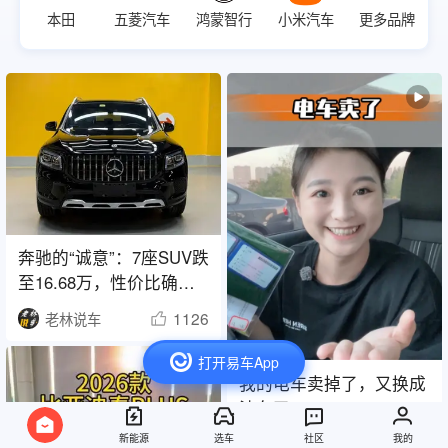
本田
五菱汽车
鸿蒙智行
小米汽车
更多品牌
奔驰的“诚意”：7座SUV跌
至16.68万，性价比确实
高
1126
老林说车
打开易车App
我的电车卖掉了，又换成
油车了
新能源
选车
社区
我的
1378
舒甜的车