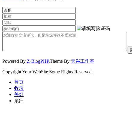
Powered By
Z-BlogPHP
,Theme By
天兴工作室
Copyright Your WebSite.Some Rights Reserved.
首页
收录
关灯
顶部