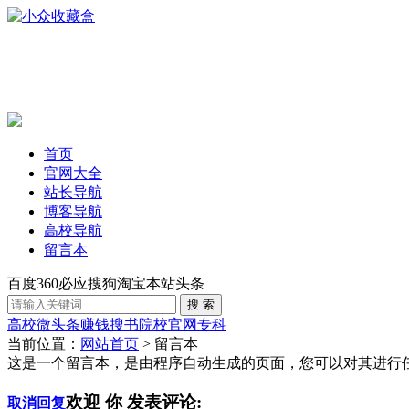
首页
官网大全
站长导航
博客导航
高校导航
留言本
百度
360
必应
搜狗
淘宝
本站
头条
高校
微头条赚钱
搜书
院校官网
专科
当前位置：
网站首页
> 留言本
这是一个留言本，是由程序自动生成的页面，您可以对其进行
欢迎
你
发表评论:
取消回复