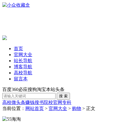
首页
官网大全
站长导航
博客导航
高校导航
留言本
百度
360
必应
搜狗
淘宝
本站
头条
高校
微头条赚钱
搜书
院校官网
专科
当前位置：
网站首页
>
官网大全
>
购物
> 正文