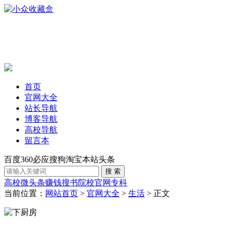
首页
官网大全
站长导航
博客导航
高校导航
留言本
百度
360
必应
搜狗
淘宝
本站
头条
高校
微头条赚钱
搜书
院校官网
专科
当前位置：
网站首页
>
官网大全
>
生活
> 正文