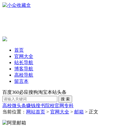
首页
官网大全
站长导航
博客导航
高校导航
留言本
百度
360
必应
搜狗
淘宝
本站
头条
高校
微头条赚钱
搜书
院校官网
专科
当前位置：
网站首页
>
官网大全
>
邮箱
> 正文