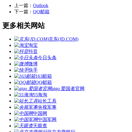
上一篇：
Outlook
下一篇：
QQ邮箱
更多相关网站
京东(JD.COM)
淘宝
抖音
今日头条
微博
快手
163邮箱
QQ邮箱
aigo 爱国者官网
55海淘
站长工具
央视军事
中国网
中国军网
天眼查
北京农商银行