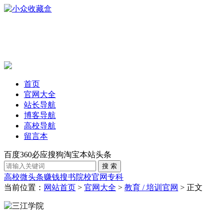
首页
官网大全
站长导航
博客导航
高校导航
留言本
百度
360
必应
搜狗
淘宝
本站
头条
高校
微头条赚钱
搜书
院校官网
专科
当前位置：
网站首页
>
官网大全
>
教育 / 培训官网
> 正文