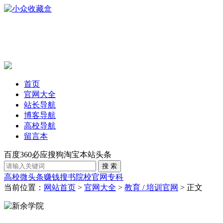
首页
官网大全
站长导航
博客导航
高校导航
留言本
百度
360
必应
搜狗
淘宝
本站
头条
高校
微头条赚钱
搜书
院校官网
专科
当前位置：
网站首页
>
官网大全
>
教育 / 培训官网
> 正文