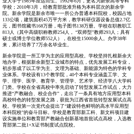
业大学于1985年应运而生。1992年6月，更名为新余高等专科
学校；2010年3月，经教育部批准升格为本科层次的新余学
院。新余学院是新余市唯一一所公办普通本科院校，校园占地
133公顷，建筑面积45万平方米，教学科研仪器设备总值2.7亿
元，图书馆藏书168万册，电子图书138万册。学校在职教职工
813人（其中高级职称教师254人， “双师型”教师293人；具有
硕士或博士学位教师552人），在校生15000余人。办学38年
来，累计培养了7万余名毕业生。
新余学院是一所工学为主的应用型高校。学校坚持扎根新余大
地办学，根据新余新型工业城市的特点，优先发展工科专业，
初步形成了以工学为主、文理为基础、新能源为特色的学科专
业体系。学校设有13个教学院，40个本科专业涵盖工学、文
学、理学、医学、教育学、管理学、艺术学、经济学八大学科
门类。学校在全省高校中率先启动了转型发展工作试点，大力
推进“产教融合、校企合作”，走出了一条具有地方应用型本科
高校特色的转型发展之路，获批为江西省首批转型发展试点高
校。学校第一次党代会提出了“建设特色鲜明的高水平应用型
本科院校”的奋斗目标。学校是教育部新工科、新文科项目建
设实施单位和教育部产教融合创新基地首批试点高校，入选教
育部第二批1+X证书制度试点院校。