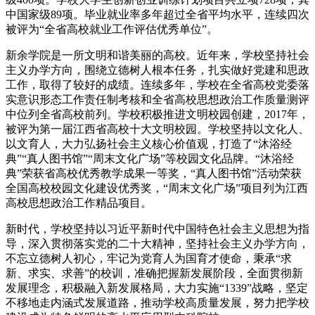
中国家级89项。毕业就业率多年超过全省平均水平，连续四次
被评为“全省高校就业工作评估优秀单位”。
新余学院是一所文明和谐美丽的高校。近年来，学校坚持社会
主义办学方向，围绕立德树人根本任务，扎实做好党建和思政
工作，取得了较好的成绩。连续多年，学校在全省高校党委落
实意识形态工作责任制考核和全省高校思想政治工作质量测评
中位列全省高校前列。学校积极推进文明校园创建，2017年，
被评为第一届江西省高校十大文明校园。学校坚持以文化人、
以文育人，大力弘扬社会主义核心价值观，打造了“沐浴经
典”“真人图书馆”“周末文化广场”等校园文化品牌。“沐浴经
典”荣获省高校优秀教学成果一等奖，“真人图书馆”活动荣获
全国高校校园文化建设优秀奖，“周末文化广场”项目列为江西
高校思想政治工作精品项目。
新时代，学校坚持以习近平新时代中国特色社会主义思想为指
导，深入贯彻落实党的二十大精神，坚持社会主义办学方向，
不忘立德树人初心，牢记为党育人为国育才使命，秉承“求
新、求实、求善”的校训，准确把握新发展阶段，全面贯彻新
发展理念，积极融入新发展格局，大力实施“1339”战略，坚定
不移地走内涵式发展道路，推动学校高质量发展，努力把学校