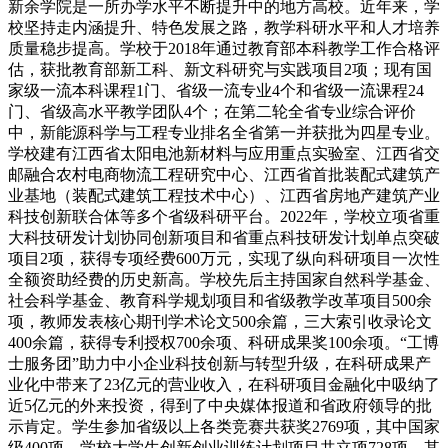
新余学院是一所办学水平不断提升中的地方高校。近年来，学
校坚持走内涵提升、特色发展之路，教学科研水平和人才培养
质量稳步提高。学校于2018年通过教育部本科教学工作合格评
估，获批教育部新工科、新文科研究与实践项目2项；现有国
家级一流本科课程1门、省级一流专业4个和省级一流课程24
门、省级高水平教学团队4个；在第二轮全省专业综合评价
中，新能源科学与工程专业排名全省第一并获批为四星专业。
学校建有江西省太阳电池新材料与应用重点实验室、江西省交
邮融合农村电商物流工程研究中心、江西省首批装配式建筑产
业基地（装配式建筑工程技术中心）、江西省房地产建筑产业
科技创新联合体等多个省级科研平台。2022年，学校立项省重
大科技研发计划协同创新项目和省重点科技研发计划单点突破
项目2项，获得专项经费600万元，实现了纵向科研项目一次性
全额资助经费的历史新高。学校先后主持国家自然科学基金、
社会科学基金、教育科学规划项目和省级教学改革项目500余
项，教师发表核心期刊学术论文500余篇，三大索引收录论文
400余篇，获得专利授权700余项、科研成果奖100余项。“工博
士服务团”助力中小企业科技创新与转型升级，在科研成果产
业化中带来了23亿元的营业收入，在科研项目金融化中吸纳了
近5亿元的外来投资，得到了中央媒体报道和省政府领导的批
示肯定。学生参加省级以上各类竞赛共获奖2769项，其中国家
级400项。学校大学生创新创业训练计划项目共立项728项，其