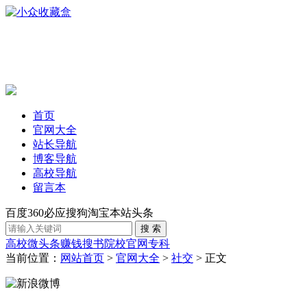
首页
官网大全
站长导航
博客导航
高校导航
留言本
百度
360
必应
搜狗
淘宝
本站
头条
高校
微头条赚钱
搜书
院校官网
专科
当前位置：
网站首页
>
官网大全
>
社交
> 正文