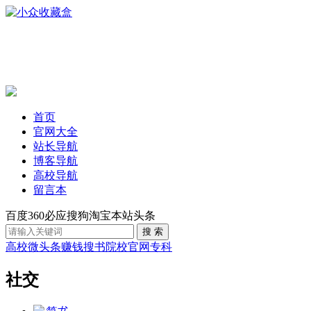
首页
官网大全
站长导航
博客导航
高校导航
留言本
百度
360
必应
搜狗
淘宝
本站
头条
高校
微头条赚钱
搜书
院校官网
专科
社交