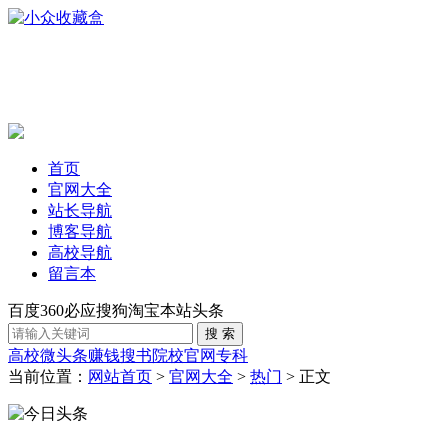
首页
官网大全
站长导航
博客导航
高校导航
留言本
百度
360
必应
搜狗
淘宝
本站
头条
高校
微头条赚钱
搜书
院校官网
专科
当前位置：
网站首页
>
官网大全
>
热门
> 正文