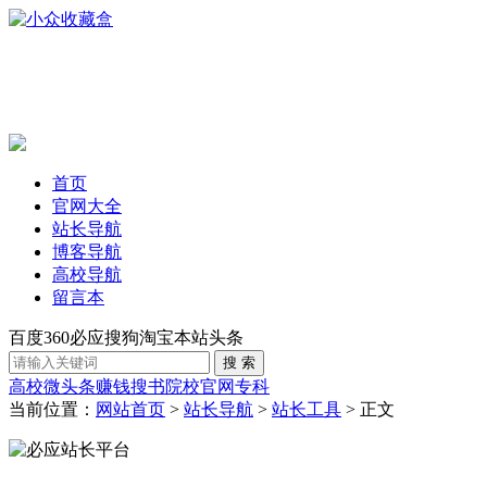
首页
官网大全
站长导航
博客导航
高校导航
留言本
百度
360
必应
搜狗
淘宝
本站
头条
高校
微头条赚钱
搜书
院校官网
专科
当前位置：
网站首页
>
站长导航
>
站长工具
> 正文