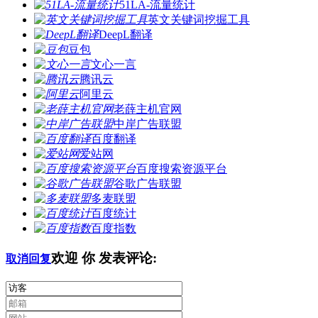
51LA-流量统计
英文关键词挖掘工具
DeepL翻译
豆包
文心一言
腾讯云
阿里云
老薛主机官网
中岸广告联盟
百度翻译
爱站网
百度搜索资源平台
谷歌广告联盟
多麦联盟
百度统计
百度指数
欢迎
你
发表评论:
取消回复