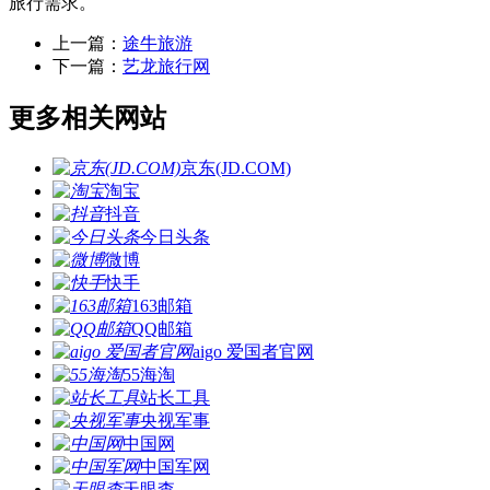
旅行需求。
上一篇：
途牛旅游
下一篇：
艺龙旅行网
更多相关网站
京东(JD.COM)
淘宝
抖音
今日头条
微博
快手
163邮箱
QQ邮箱
aigo 爱国者官网
55海淘
站长工具
央视军事
中国网
中国军网
天眼查