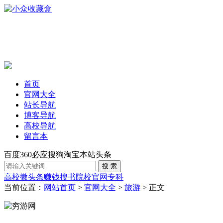
首页
官网大全
站长导航
博客导航
高校导航
留言本
百度
360
必应
搜狗
淘宝
本站
头条
高校
微头条赚钱
搜书
院校官网
专科
当前位置：
网站首页
>
官网大全
>
旅游
> 正文