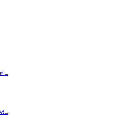
..
..