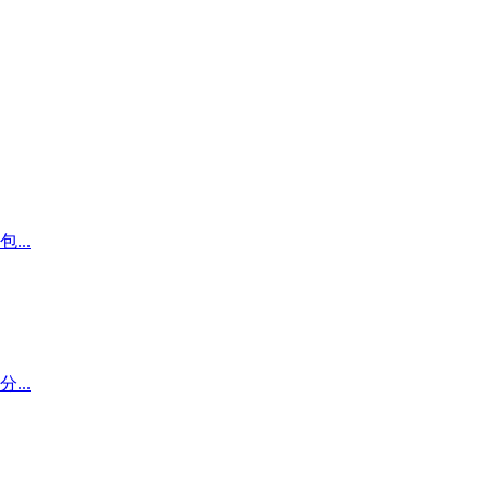
..
..