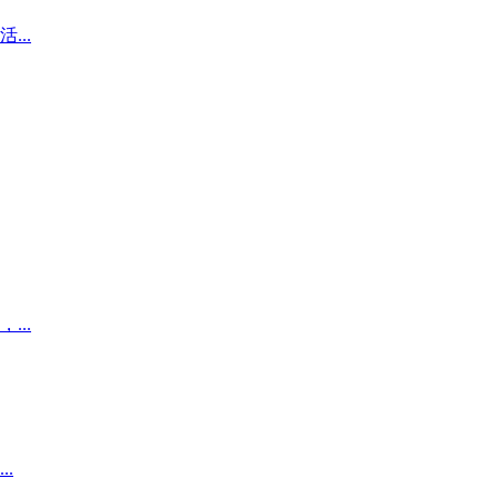
..
..
.