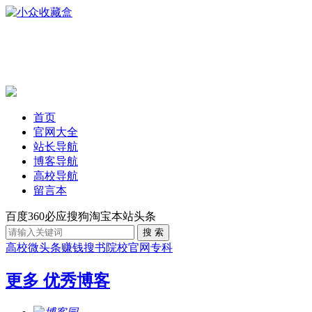
首页
官网大全
站长导航
博客导航
高校导航
留言本
百度
360
必应
搜狗
淘宝
本站
头条
高校
微头条赚钱
搜书
院校官网
专科
更多
优秀博客