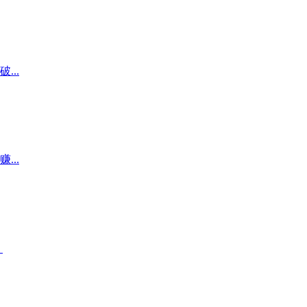
..
..
。