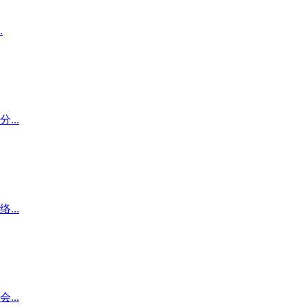
.
..
..
..