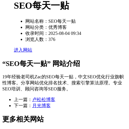
SEO每天一贴
网站名称：
SEO每天一贴
网站分类：
优秀博客
收录时间：
2025-08-04 09:34
浏览人数：
376
进入网站
“SEO每天一贴” 网站介绍
19年经验老司机Zac的SEO每天一贴，中文SEO优化行业旗帜
性博客。分享网站优化排名技术、搜索引擎算法原理。专业
SEO培训、顾问咨询等SEO服务。
上一篇：
卢松松博客
下一篇：
月光博客
更多相关网站