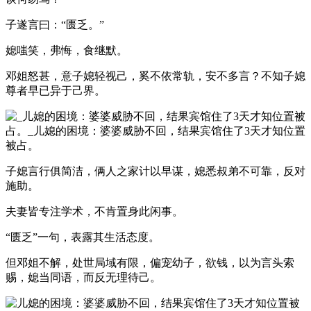
子遂言曰：“匮乏。”
媳嗤笑，弗悔，食继默。
邓姐怒甚，意子媳轻视己，奚不依常轨，安不多言？不知子媳
尊者早已异于己界。
子媳言行俱简洁，俩人之家计以早谋，媳悉叔弟不可靠，反对
施助。
夫妻皆专注学术，不肯置身此闲事。
“匮乏”一句，表露其生活态度。
但邓姐不解，处世局域有限，偏宠幼子，欲钱，以为言头索
赐，媳当同语，而反无理待己。