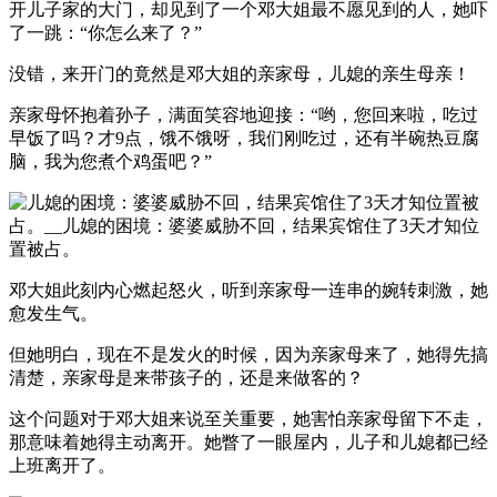
开儿子家的大门，却见到了一个邓大姐最不愿见到的人，她吓
了一跳：“你怎么来了？”
没错，来开门的竟然是邓大姐的亲家母，儿媳的亲生母亲！
亲家母怀抱着孙子，满面笑容地迎接：“哟，您回来啦，吃过
早饭了吗？才9点，饿不饿呀，我们刚吃过，还有半碗热豆腐
脑，我为您煮个鸡蛋吧？”
邓大姐此刻内心燃起怒火，听到亲家母一连串的婉转刺激，她
愈发生气。
但她明白，现在不是发火的时候，因为亲家母来了，她得先搞
清楚，亲家母是来带孩子的，还是来做客的？
这个问题对于邓大姐来说至关重要，她害怕亲家母留下不走，
那意味着她得主动离开。她瞥了一眼屋内，儿子和儿媳都已经
上班离开了。