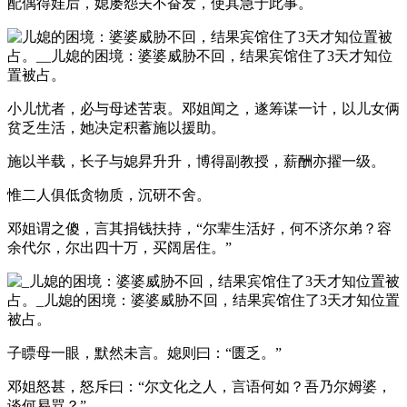
配偶得娃后，媳屡怨夫不奋发，使其急于此事。
小儿忧者，必与母述苦衷。邓姐闻之，遂筹谋一计，以儿女俩
贫乏生活，她决定积蓄施以援助。
施以半载，长子与媳昇升升，博得副教授，薪酬亦擢一级。
惟二人俱低贪物质，沉研不舍。
邓姐谓之傻，言其捐钱扶持，“尔辈生活好，何不济尔弟？容
余代尔，尔出四十万，买阔居住。”
子瞟母一眼，默然未言。媳则曰：“匮乏。”
邓姐怒甚，怒斥曰：“尔文化之人，言语何如？吾乃尔姆婆，
谈何易骂？”