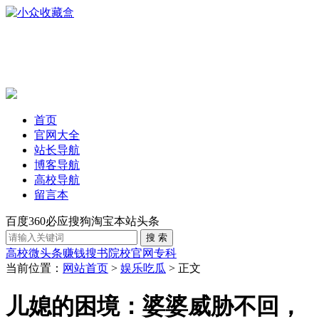
首页
官网大全
站长导航
博客导航
高校导航
留言本
百度
360
必应
搜狗
淘宝
本站
头条
高校
微头条赚钱
搜书
院校官网
专科
当前位置：
网站首页
>
娱乐吃瓜
> 正文
儿媳的困境：婆婆威胁不回，