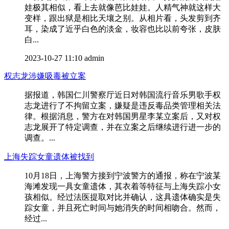
娃极其相似，看上去就像芭比娃娃。人精气神就这样大
变样，跟出狱是相比天壤之别。从相片看，头发剪到齐
耳，染成了近乎白色的淡金，妆容也比以前夸张，皮肤
白...
2023-10-27 11:10
admin
权志龙涉嫌吸毒被立案
据报道，韩国仁川警察厅近日对韩国流行音乐男歌手权
志龙进行了不拘留立案，嫌疑是违反毒品类管理相关法
律。根据消息，警方在对韩国男星李某立案后，又对权
志龙展开了特定调查，并在立案之后继续进行进一步的
调查。...
上海失踪女童遗体被找到
10月18日，上海警方接到宁波警方的通报，称在宁波某
海滩发现一具女童遗体，其衣着等特征与上海失踪小女
孩相似。经过法医提取对比并确认，这具遗体确实是失
踪女童，并且死亡时间与她消失的时间相吻合。然而，
经过...