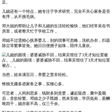
足。
儿媳还有一个特点，她专注于学术研究，完全不关心家务是否
有序，从不挑毛病。
邓大姐的帮助让儿子和儿媳的生活轻松愉快，他们经常呆在书
房里，或者整天忙于学校工作，
邓姐不过需精心抚养婴儿，别的琐事可忽略，洗机办衣，扫器
除尘等繁事皆免。她日日便拥子如珠，陪伴儿童欢。
当然，娃未满百日，养婴之责非轻松。
惟独无庸多虑家务之事，实惬心多。
可悲者，人闲则思多，钱财多则贪婪，遽起疑虑，囊中盈额
后，贪欲纷繁。邓姐之少子既婚，然未安稳，学历低矣，薪酬
唯四千，媳亦薪不高，仅三千余。