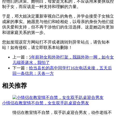
控他们的决策。她明白，母爱是无私的，不应该用来要挟或控
制子女，而应该是一种支持和理解的力量。
于是，邓大姐决定重新审视自己的角色，并学会接受子女独立
成家的事实。她愿意与他们和睦相处，以母亲的身份为他们提
供关爱和支持，但不再干涉他们的生活选择。这是她迈向更加
和谐家庭关系的第一步。
您如发现该官方网站打不开或者跳转到异常站点，请告知本
站！如有侵权，请立即联系本站删除！
上一篇：
5年前孙女和外孙打架，我踹外孙一脚，如今女
儿端茶递水，我怕了
下一篇：
给当县长的高中同学打16次电话未接，五天后
回一条信息：天各一方
相关推荐
小情侣在教室情不自禁，女生双手趴桌迎合男友
情侣在教室情不自禁，双手趴桌迎合男友，动作老练不