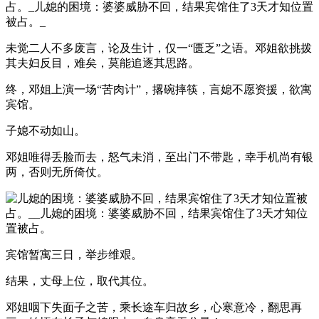
未觉二人不多废言，论及生计，仅一“匮乏”之语。邓姐欲挑拨
其夫妇反目，难矣，莫能追逐其思路。
终，邓姐上演一场“苦肉计”，撂碗摔筷，言媳不愿资援，欲寓
宾馆。
子媳不动如山。
邓姐唯得丢脸而去，怒气未消，至出门不带匙，幸手机尚有银
两，否则无所倚仗。
宾馆暂寓三日，举步维艰。
结果，丈母上位，取代其位。
邓姐咽下失面子之苦，乘长途车归故乡，心寒意冷，翻思再