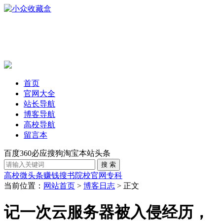
首页
官网大全
站长导航
博客导航
高校导航
留言本
百度
360
必应
搜狗
淘宝
本站
头条
高校
微头条赚钱
搜书
院校官网
专科
当前位置：
网站首页
>
博客日志
> 正文
记一次云服务器被入侵经历，