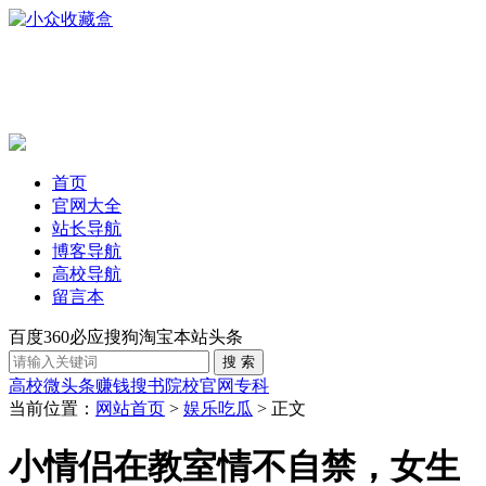
首页
官网大全
站长导航
博客导航
高校导航
留言本
百度
360
必应
搜狗
淘宝
本站
头条
高校
微头条赚钱
搜书
院校官网
专科
当前位置：
网站首页
>
娱乐吃瓜
> 正文
小情侣在教室情不自禁，女生