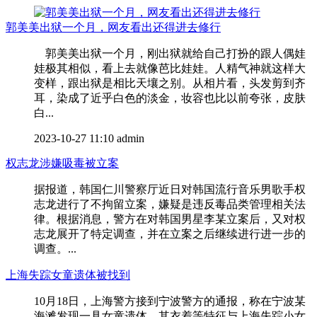
郭美美出狱一个月，网友看出还得进去修行
郭美美出狱一个月，刚出狱就给自己打扮的跟人偶娃
娃极其相似，看上去就像芭比娃娃。人精气神就这样大
变样，跟出狱是相比天壤之别。从相片看，头发剪到齐
耳，染成了近乎白色的淡金，妆容也比以前夸张，皮肤
白...
2023-10-27 11:10
admin
权志龙涉嫌吸毒被立案
据报道，韩国仁川警察厅近日对韩国流行音乐男歌手权
志龙进行了不拘留立案，嫌疑是违反毒品类管理相关法
律。根据消息，警方在对韩国男星李某立案后，又对权
志龙展开了特定调查，并在立案之后继续进行进一步的
调查。...
上海失踪女童遗体被找到
10月18日，上海警方接到宁波警方的通报，称在宁波某
海滩发现一具女童遗体，其衣着等特征与上海失踪小女