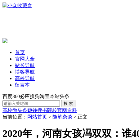
首页
官网大全
站长导航
博客导航
高校导航
留言本
百度
360
必应
搜狗
淘宝
本站
头条
高校
微头条赚钱
搜书
院校官网
专科
当前位置：
网站首页
>
随笔杂谈
> 正文
2020年，河南女孩冯双双：谁