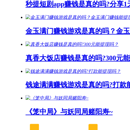
秒提短剧app赚钱是真的吗?分享
金玉满门赚钱游戏是真的吗？金玉
真香大饭店赚钱是真的吗?300元
钱途满满赚钱游戏是真的吗?打款
《笼中局》与妖同局赌阳寿~