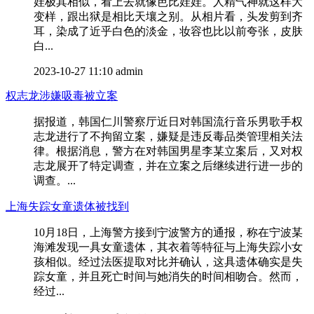
娃极其相似，看上去就像芭比娃娃。人精气神就这样大
变样，跟出狱是相比天壤之别。从相片看，头发剪到齐
耳，染成了近乎白色的淡金，妆容也比以前夸张，皮肤
白...
2023-10-27 11:10
admin
权志龙涉嫌吸毒被立案
据报道，韩国仁川警察厅近日对韩国流行音乐男歌手权
志龙进行了不拘留立案，嫌疑是违反毒品类管理相关法
律。根据消息，警方在对韩国男星李某立案后，又对权
志龙展开了特定调查，并在立案之后继续进行进一步的
调查。...
上海失踪女童遗体被找到
10月18日，上海警方接到宁波警方的通报，称在宁波某
海滩发现一具女童遗体，其衣着等特征与上海失踪小女
孩相似。经过法医提取对比并确认，这具遗体确实是失
踪女童，并且死亡时间与她消失的时间相吻合。然而，
经过...