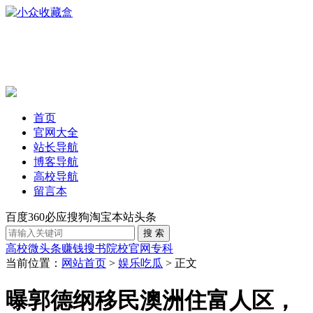
首页
官网大全
站长导航
博客导航
高校导航
留言本
百度
360
必应
搜狗
淘宝
本站
头条
高校
微头条赚钱
搜书
院校官网
专科
当前位置：
网站首页
>
娱乐吃瓜
> 正文
曝郭德纲移民澳洲住富人区，