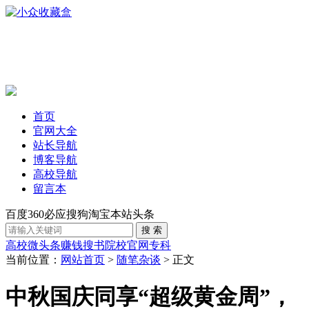
首页
官网大全
站长导航
博客导航
高校导航
留言本
百度
360
必应
搜狗
淘宝
本站
头条
高校
微头条赚钱
搜书
院校官网
专科
当前位置：
网站首页
>
随笔杂谈
> 正文
中秋国庆同享“超级黄金周”，