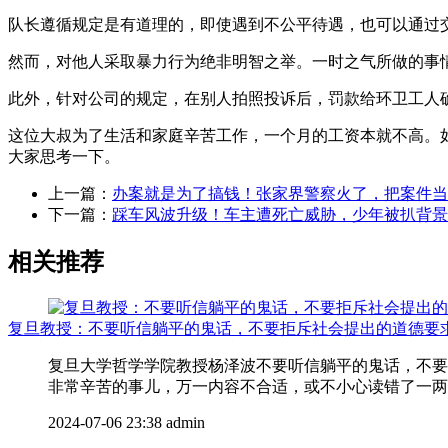
队长遵循规定是有道理的，即使遇到不公平待遇，也可以通过
然而，对他人采取暴力行为绝非明智之举。一时之气所做的事
此外，针对公司的规定，在别人拍照投诉后，罚款给环卫工人
这位大叔为了生活和家庭辛苦工作，一个月的工资本就不高。
大家思考一下。
上一篇：
办案就是为了搞钱！张家界警察火了，把案件当
下一篇：
踩车风波升级！车主遭死亡威胁，少年被扒背景
相关推荐
复旦教授：不要听信躺平的鬼话，不要拒斥社会提出的道德要
复旦大学哲学学院教授杨泽波不要听信躺平的鬼话，不要
非常辛苦的事儿，万一内容不合适，或不小心读错了一两个
2024-07-06 23:38
admin