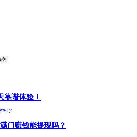
1天靠谱体验！
满门赚钱能提现吗？