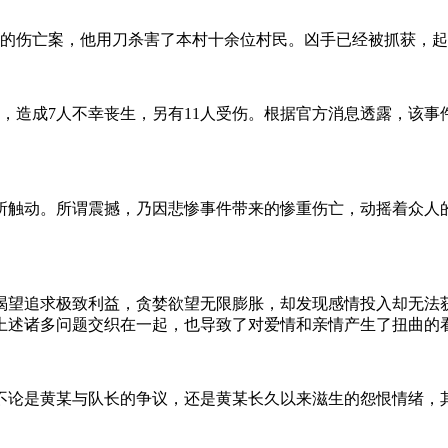
特大的伤亡案，他用刀杀害了本村十余位村民。凶手已经被抓获，
件，造成7人不幸丧生，另有11人受伤。根据官方消息透露，该
所触动。所谓震撼，乃因悲惨事件带来的惨重伤亡，动摇着众人
渴望追求极致利益，贪婪欲望无限膨胀，却发现感情投入却无法
上述诸多问题交织在一起，也导致了对爱情和亲情产生了扭曲的
不论是黄某与队长的争议，还是黄某长久以来滋生的怨恨情绪，