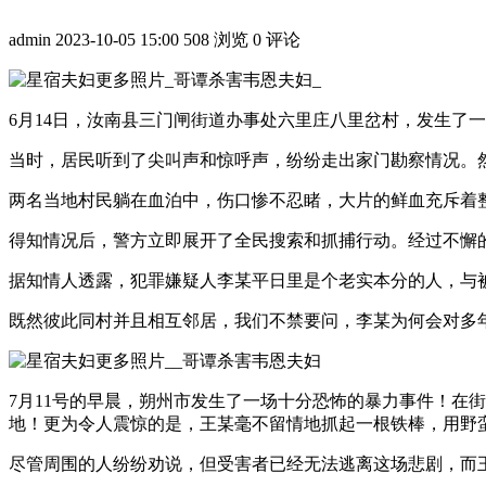
admin
2023-10-05 15:00
508 浏览
0 评论
6月14日，汝南县三门闸街道办事处六里庄八里岔村，发生了
当时，居民听到了尖叫声和惊呼声，纷纷走出家门勘察情况。
两名当地村民躺在血泊中，伤口惨不忍睹，大片的鲜血充斥着
得知情况后，警方立即展开了全民搜索和抓捕行动。经过不懈的
据知情人透露，犯罪嫌疑人李某平日里是个老实本分的人，与
既然彼此同村并且相互邻居，我们不禁要问，李某为何会对多
7月11号的早晨，朔州市发生了一场十分恐怖的暴力事件！在
地！更为令人震惊的是，王某毫不留情地抓起一根铁棒，用野
尽管周围的人纷纷劝说，但受害者已经无法逃离这场悲剧，而