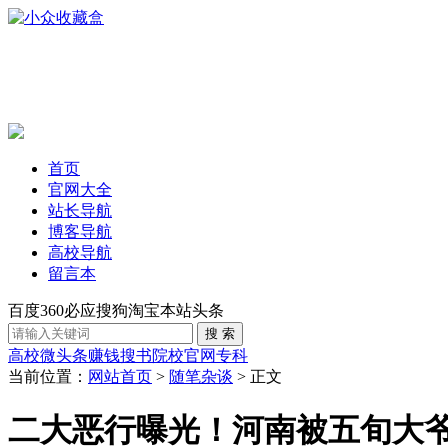
首页
官网大全
站长导航
博客导航
高校导航
留言本
百度
360
必应
搜狗
淘宝
本站
头条
高校
微头条赚钱
搜书
院校官网
专科
当前位置：
网站首页
>
随笔杂谈
> 正文
二大恶行曝光！河南被五旬大