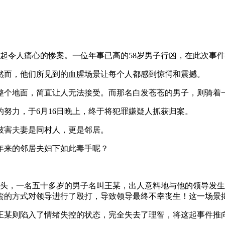
一起令人痛心的惨案。一位年事已高的58岁男子行凶，在此次事件
然而，他们所见到的血腥场景让每个人都感到惊愕和震撼。
整个地面，简直让人无法接受。而那名白发苍苍的男子，则骑着
努力，于6月16日晚上，终于将犯罪嫌疑人抓获归案。
被害夫妻是同村人，更是邻居。
年来的邻居夫妇下如此毒手呢？
街头，一名五十多岁的男子名叫王某，出人意料地与他的领导发
蛮的方式对领导进行了殴打，导致领导最终不幸丧生！这一场景
王某则陷入了情绪失控的状态，完全失去了理智，将这起事件推