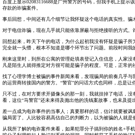
百度上显示02083116688是广州警方的号码，但我手机
存款的诈骗案件。
事后回想，中间还有几个细节让我怀疑这个电话的真实性。骗
对于电信诈骗，现在几乎就只能依靠屏蔽与拒绝接听的方式。
回想起来，昨天下午的电话，为什么起初我没有怀疑是骗子所
完全就一头懵，根本不知道是哪个环节出了问题。前段时间我
刚来这里时，到所在公寓的管理处填表登记入住信息，人家没
凡是陌生人就得推定对方很可能是骗子的程度。可是，正常的
找了心理学博士被骗的事件新闻来看，发现骗局的前奏几乎与
的运营商转接国内的警方。“警官”的问话方式也同样，总是让
只不过，在对方要求开摄像头的那一刻，我就挂掉了电话，没
看，这位“马警官”还未来得及抛出他的洗钱案故事，也未及提
差一点成为电诈事件的当事人；真要那样的话，估计就要被讽
骗局罢了。人比较容易高估自己的判断力，以为被骗的人就是
从我所了解的电诈案件来看，如果犯罪分子搞到你的姓名+手