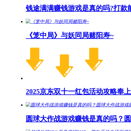
钱途满满赚钱游戏是真的吗?打款
《笼中局》与妖同局赌阳寿~
2025京东双十一红包活动攻略奉上
圆球大作战游戏赚钱是真的吗？