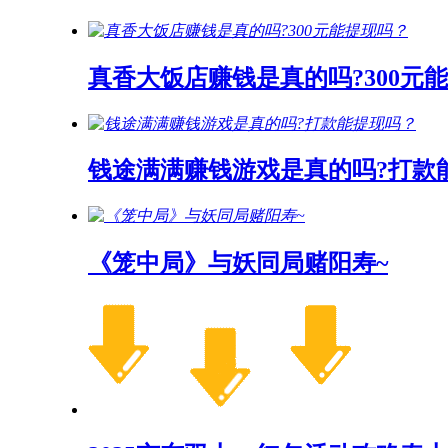
真香大饭店赚钱是真的吗?300元
钱途满满赚钱游戏是真的吗?打款
《笼中局》与妖同局赌阳寿~