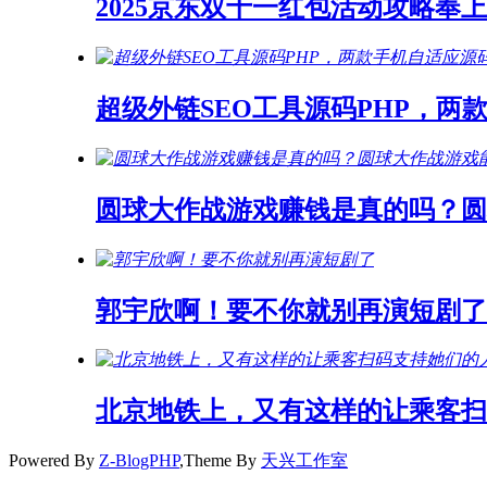
2025京东双十一红包活动攻略奉上
超级外链SEO工具源码PHP，两
圆球大作战游戏赚钱是真的吗？
郭宇欣啊！要不你就别再演短剧了
北京地铁上，又有这样的让乘客扫
Powered By
Z-BlogPHP
,Theme By
天兴工作室