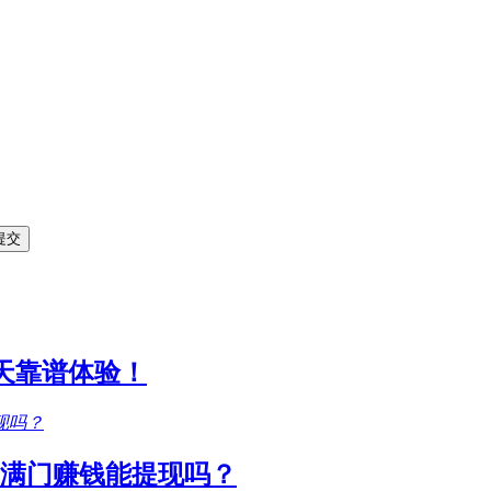
1天靠谱体验！
满门赚钱能提现吗？