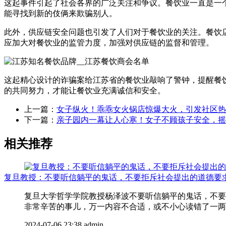
这起事件引起了社会各界的广泛关注和争议。餐饮业一直是一
能寻找到新的伎俩来欺骗别人。
此外，供应链安全问题也引发了人们对于餐饮业的关注。餐饮
应加大对餐饮业的监管力度，加强对供应链的监督和管理。
这起精心设计的诈骗案给江苏省的餐饮业敲响了警钟，提醒餐
的共同努力，才能让餐饮业充满诚信和安全。
上一篇：
女子纵火！乖乖女火锅店惊爆大火，引发社区热
下一篇：
亲子园内一幕让人心寒！女子不顾孩子安全，摇
相关推荐
复旦教授：不要听信躺平的鬼话，不要拒斥社会提出的道德要
复旦大学哲学学院教授杨泽波不要听信躺平的鬼话，不要
非常辛苦的事儿，万一内容不合适，或不小心读错了一两个
2024-07-06 23:38
admin