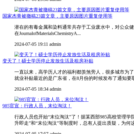
国家杰青被撤稿23篇文章，主要原因图片重复使用等
潜在的有毒金属和染料通常共存于工业废水中，对公众健康
在JournalofMaterialsChemistryA...
2024-07-05 19:11
admin
变天了！硕士学历停止发放生活及租房补贴
一直以来，高学历人才的福利都羡煞旁人，很多城市为了
就业补贴最近的是广东省，在8月份的时候发布了通知要取消
2024-07-05 18:34
admin
985官宣：行政人员，末位淘汰！
行政人员也开始“末位淘汰”了！据某西部985高校管
升即走”和“末位淘汰”等制度时，总有人提出质疑，为何这
2024-07-05 17:57
admin