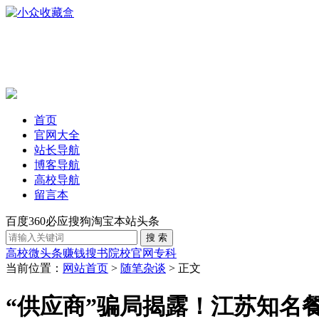
首页
官网大全
站长导航
博客导航
高校导航
留言本
百度
360
必应
搜狗
淘宝
本站
头条
高校
微头条赚钱
搜书
院校官网
专科
当前位置：
网站首页
>
随笔杂谈
> 正文
“供应商”骗局揭露！江苏知名