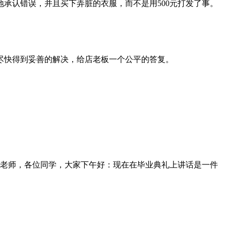
承认错误，并且买下弄脏的衣服，而不是用500元打发了事。
尽快得到妥善的解决，给店老板一个公平的答复。
老师，各位同学，大家下午好：现在在毕业典礼上讲话是一件