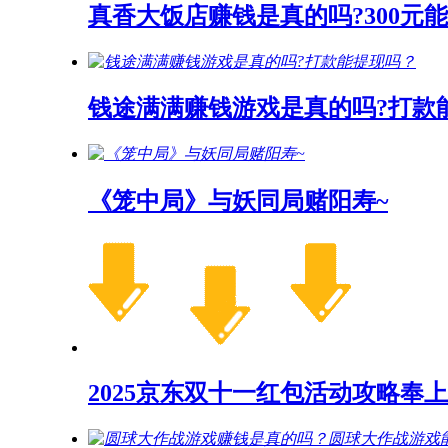
真香大饭店赚钱是真的吗?300元
钱途满满赚钱游戏是真的吗?打款
《笼中局》与妖同局赌阳寿~
2025京东双十一红包活动攻略奉上