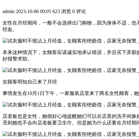
admin
2023-10-06 00:05
623 浏览
0 评论
女性在月经期间，一般不会选择出门购物，因为身体不适，也
经血。
本来这种情况下，女顾客应该诚实地承认错误，并且买下弄脏的
好报警求助。
女顾客明知自己来了月经
事情发生在10月1日下午，一家服装店里来了两名女性顾客，
店老板也是女性，她很好心地提醒她们可以在店里的洗手间换
否则她也不会向店老板要卫生巾。但是她为什么还要在月经期