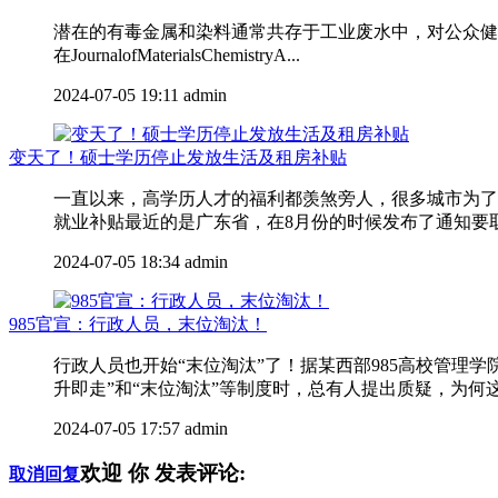
潜在的有毒金属和染料通常共存于工业废水中，对公众健康
在JournalofMaterialsChemistryA...
2024-07-05 19:11
admin
变天了！硕士学历停止发放生活及租房补贴
一直以来，高学历人才的福利都羡煞旁人，很多城市为了
就业补贴最近的是广东省，在8月份的时候发布了通知要取消
2024-07-05 18:34
admin
985官宣：行政人员，末位淘汰！
行政人员也开始“末位淘汰”了！据某西部985高校管
升即走”和“末位淘汰”等制度时，总有人提出质疑，为何这
2024-07-05 17:57
admin
欢迎
你
发表评论:
取消回复