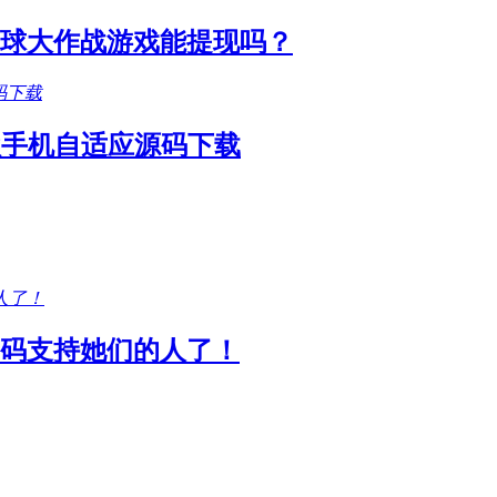
圆球大作战游戏能提现吗？
款手机自适应源码下载
码支持她们的人了！