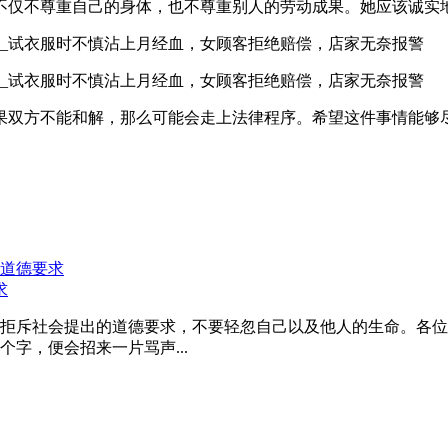
仅不尊重自己的身体，也不尊重别人的劳动成果。她应该诚实地
果双方不能和解，那么可能会走上法律程序。希望这件事情能够
求
拒斥社会提出的道德要求，不要轻忽自己以及他人的生命。各位
字，便会招来一片骂声...