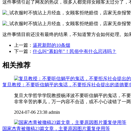
这件事情引起了网友的热议，很多人都觉得女顾客太过分了，不
这件事情目前还没有最终的结果，不知道警方会如何处理。如
上一篇：
逼死新郎的10条烟
下一篇：
什么叫“寡妇年”！民俗中有什么忌讳吗？
相关推荐
复旦教授：不要听信躺平的鬼话，不要拒斥社会提出的道德要
复旦大学哲学学院教授杨泽波不要听信躺平的鬼话，不要
非常辛苦的事儿，万一内容不合适，或不小心读错了一两个
2024-07-06 23:38
admin
国家杰青被撤稿23篇文章，主要原因图片重复使用等