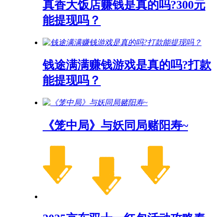
真香大饭店赚钱是真的吗?300元
能提现吗？
钱途满满赚钱游戏是真的吗?打款
能提现吗？
《笼中局》与妖同局赌阳寿~