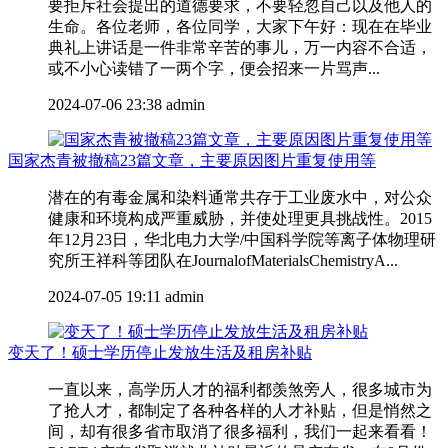
要拒斥社会提出的道德要求，不要轻忽自己以及他人的
生命。各位老师，各位同学，大家下午好：现在在毕业
典礼上讲话是一件非常辛苦的事儿，万一内容不合适，
或不小心读错了一两个字，便会招来一片骂声...
2024-07-06 23:38
admin
国家杰青被撤稿23篇文章，主要原因图片重复使用等
潜在的有毒金属和染料通常共存于工业废水中，对公众
健康和环境构成严重威胁，并使处理更具挑战性。2015
年12月23日，华北电力大学/中国科学院等离子体物理研
究所王祥科等团队在JournalofMaterialsChemistryA...
2024-07-05 19:11
admin
变天了！硕士学历停止发放生活及租房补贴
一直以来，高学历人才的福利都羡煞旁人，很多城市为
了抢人才，都制定了各种各样的人才补贴，但是悄然之
间，却有很多省市取消了很多福利，我们一起来看看！