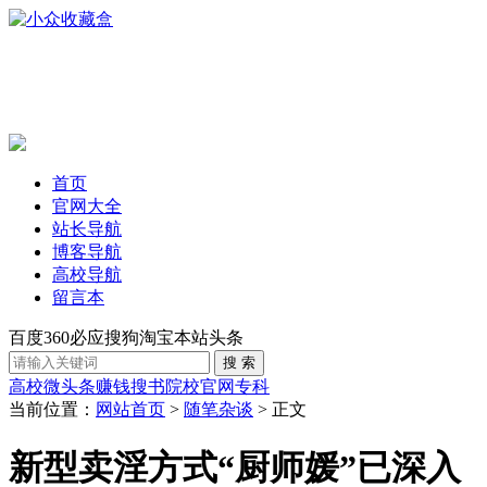
首页
官网大全
站长导航
博客导航
高校导航
留言本
百度
360
必应
搜狗
淘宝
本站
头条
高校
微头条赚钱
搜书
院校官网
专科
当前位置：
网站首页
>
随笔杂谈
> 正文
新型卖淫方式“厨师媛”已深入