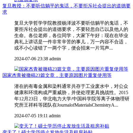
复旦教授：不要听信躺平的鬼话，不要拒斥社会提出的道德要
求
复旦大学哲学学院教授杨泽波不要听信躺平的鬼话，不
要拒斥社会提出的道德要求，不要轻忽自己以及他人的
生命。各位老师，各位同学，大家下午好：现在在毕业
典礼上讲话是一件非常辛苦的事儿，万一内容不合适，
或不小心读错了一两个字，便会招来一片骂声...
2024-07-06 23:38
admin
国家杰青被撤稿23篇文章，主要原因图片重复使用等
潜在的有毒金属和染料通常共存于工业废水中，对公众
健康和环境构成严重威胁，并使处理更具挑战性。2015
年12月23日，华北电力大学/中国科学院等离子体物理研
究所王祥科等团队在JournalofMaterialsChemistryA...
2024-07-05 19:11
admin
变天了！硕士学历停止发放生活及租房补贴