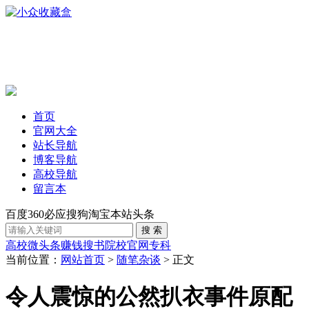
首页
官网大全
站长导航
博客导航
高校导航
留言本
百度
360
必应
搜狗
淘宝
本站
头条
高校
微头条赚钱
搜书
院校官网
专科
当前位置：
网站首页
>
随笔杂谈
> 正文
令人震惊的公然扒衣事件原配