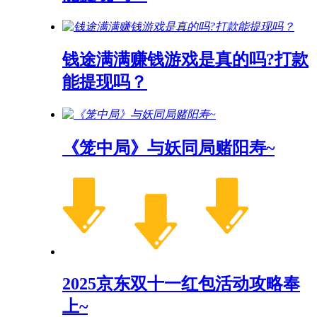
钱途满满赚钱游戏是真的吗?打款
能提现吗？
《笼中局》与妖同局赌阳寿~
2025京东双十一红包活动攻略奉
上~