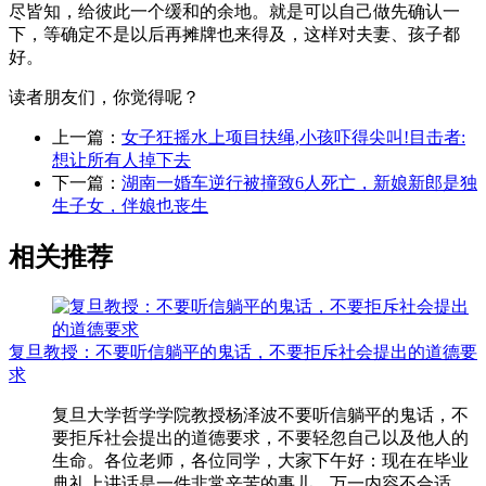
尽皆知，给彼此一个缓和的余地。就是可以自己做先确认一
下，等确定不是以后再摊牌也来得及，这样对夫妻、孩子都
好。
读者朋友们，你觉得呢？
上一篇：
女子狂摇水上项目扶绳,小孩吓得尖叫!目击者:
想让所有人掉下去
下一篇：
湖南一婚车逆行被撞致6人死亡，新娘新郎是独
生子女，伴娘也丧生
相关推荐
复旦教授：不要听信躺平的鬼话，不要拒斥社会提出的道德要
求
复旦大学哲学学院教授杨泽波不要听信躺平的鬼话，不
要拒斥社会提出的道德要求，不要轻忽自己以及他人的
生命。各位老师，各位同学，大家下午好：现在在毕业
典礼上讲话是一件非常辛苦的事儿，万一内容不合适，