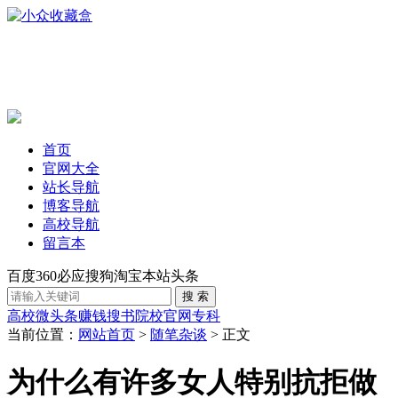
首页
官网大全
站长导航
博客导航
高校导航
留言本
百度
360
必应
搜狗
淘宝
本站
头条
高校
微头条赚钱
搜书
院校官网
专科
当前位置：
网站首页
>
随笔杂谈
> 正文
为什么有许多女人特别抗拒做