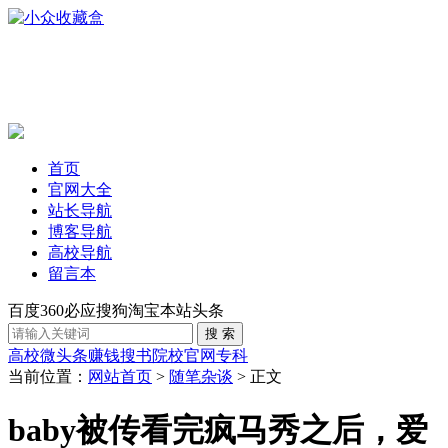
首页
官网大全
站长导航
博客导航
高校导航
留言本
百度
360
必应
搜狗
淘宝
本站
头条
高校
微头条赚钱
搜书
院校官网
专科
当前位置：
网站首页
>
随笔杂谈
> 正文
baby被传看完疯马秀之后，爱