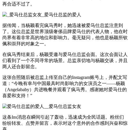
再合适不过了。
据传闻，当杨颖看完疯马秀时，她迅速被爱马仕总监注意到
了。这位总监是世界顶级奢侈品牌爱马仕的代表人物，他在时
尚界有着非常高的地位和影响力。毫无疑问，他也是杨颖所钦
佩和崇拜的对象之一。
在疯马秀结束后，杨颖受邀与爱马仕总监会面。这次会面让人
们看到了一个不同寻常的场景。总监亲切地与杨颖交谈，并且
两人还合影留念。
这张合照随后被总监上传至自己的Instagram账号上，并配文写
道：“今晚有幸与中国最具时尚影响力的女演员之一——杨颖
（Angelababy）共进晚餐并观看了疯马秀。感谢她对爱马仕的
喜爱和支持！”
这条Ins消息在瞬间引起了轰动，迅速成为全民话题。粉丝们
纷纷转发、点赞并留言，表示对这个意外的合作感到兴奋和惊
喜。