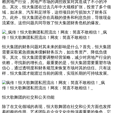
赖房地产行业，房地产市场的调控政策对其造成了不小的冲
击。其次，恒大集团在过去几年中大规模扩张，投资了多个领
域，如冰泉、汽车和足球等，这些项目的亏损加大了财务压
力。此外，恒大集团还存在高额的债务和利息负担，导致现金
流紧张。这些问题共同导致了恒大集团财务危机的爆发。
恒大集团的财务问题对其未来的影响是什么？首先，恒大集团
需要采取紧急措施来缓解财务压力，如出售资产、降低负债
等。其次，恒大集团需要调整经营策略，减少对房地产行业的
依赖，寻找新的增长点。最重要的是，恒大集团需要重塑市场
信心，通过透明度和财务规范来恢复市场对其的信任。只有这
样，恒大集团才能渡过当前的困境，实现长期的可持续发展。
恒大歌舞团的社交和公关功能
除了在文化领域的表现，恒大歌舞团在社交和公关方面也发挥
着积极的作用。艺术团队在企业文化中扮演着重要的角色，它