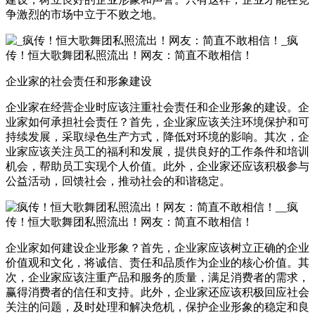
争激烈的市场中立于不败之地。
企业家的社会责任和形象建设
企业家在经营企业时应该注重社会责任和企业形象的建设。企
业家如何承担社会责任？首先，企业家应该关注环境保护和可
持续发展，采取绿色生产方式，降低对环境的影响。其次，企
业家应该关注员工的福利和发展，提供良好的工作条件和培训
机会，帮助员工实现个人价值。此外，企业家还应该积极参与
公益活动，回馈社会，推动社会的和谐稳定。
企业家如何建设企业形象？首先，企业家应该树立正确的企业
价值观和文化，将诚信、责任和品质作为企业的核心价值。其
次，企业家应该注重产品和服务的质量，满足消费者的需求，
赢得消费者的信任和支持。此外，企业家还应该积极回应社会
关注的问题，及时处理和解决危机，保护企业形象的稳定和良