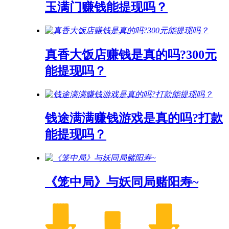
玉满门赚钱能提现吗？
真香大饭店赚钱是真的吗?300元
能提现吗？
钱途满满赚钱游戏是真的吗?打款
能提现吗？
《笼中局》与妖同局赌阳寿~