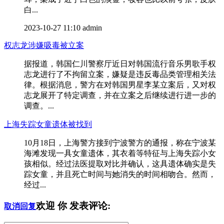
白...
2023-10-27 11:10
admin
权志龙涉嫌吸毒被立案
据报道，韩国仁川警察厅近日对韩国流行音乐男歌手权
志龙进行了不拘留立案，嫌疑是违反毒品类管理相关法
律。根据消息，警方在对韩国男星李某立案后，又对权
志龙展开了特定调查，并在立案之后继续进行进一步的
调查。...
上海失踪女童遗体被找到
10月18日，上海警方接到宁波警方的通报，称在宁波某
海滩发现一具女童遗体，其衣着等特征与上海失踪小女
孩相似。经过法医提取对比并确认，这具遗体确实是失
踪女童，并且死亡时间与她消失的时间相吻合。然而，
经过...
欢迎
你
发表评论:
取消回复