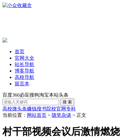
首页
官网大全
站长导航
博客导航
高校导航
留言本
百度
360
必应
搜狗
淘宝
本站
头条
高校
微头条赚钱
搜书
院校官网
专科
当前位置：
网站首页
>
随笔杂谈
> 正文
村干部视频会议后激情燃烧