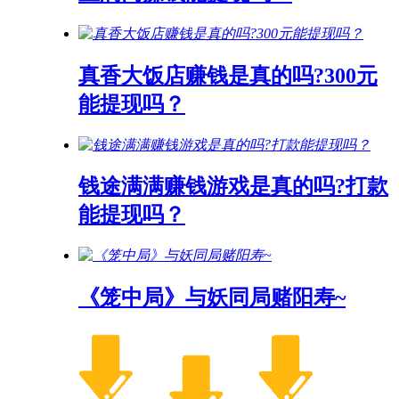
真香大饭店赚钱是真的吗?300元
能提现吗？
钱途满满赚钱游戏是真的吗?打款
能提现吗？
《笼中局》与妖同局赌阳寿~