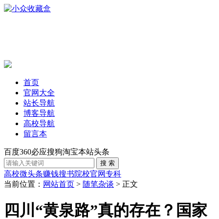
首页
官网大全
站长导航
博客导航
高校导航
留言本
百度
360
必应
搜狗
淘宝
本站
头条
高校
微头条赚钱
搜书
院校官网
专科
当前位置：
网站首页
>
随笔杂谈
> 正文
四川“黄泉路”真的存在？国家