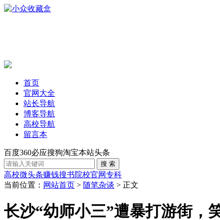
首页
官网大全
站长导航
博客导航
高校导航
留言本
百度
360
必应
搜狗
淘宝
本站
头条
高校
微头条赚钱
搜书
院校官网
专科
当前位置：
网站首页
>
随笔杂谈
> 正文
长沙“幼师小三”遭暴打游街，