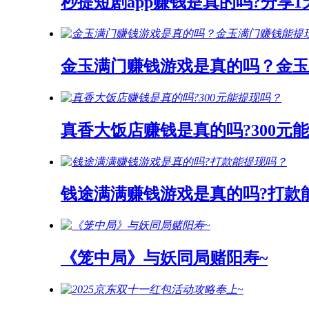
秒提短剧app赚钱是真的吗?分享
金玉满门赚钱游戏是真的吗？金玉
真香大饭店赚钱是真的吗?300元
钱途满满赚钱游戏是真的吗?打款
《笼中局》与妖同局赌阳寿~