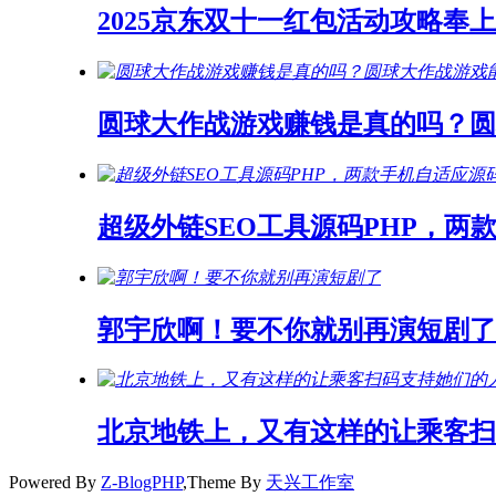
2025京东双十一红包活动攻略奉上
圆球大作战游戏赚钱是真的吗？
超级外链SEO工具源码PHP，两
郭宇欣啊！要不你就别再演短剧了
北京地铁上，又有这样的让乘客扫
Powered By
Z-BlogPHP
,Theme By
天兴工作室