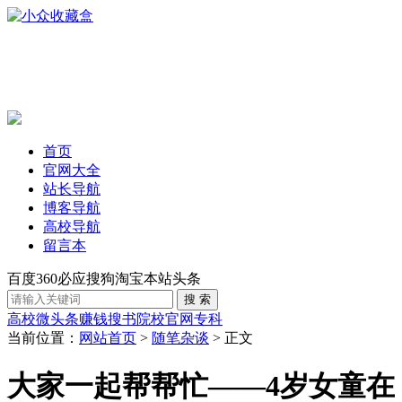
首页
官网大全
站长导航
博客导航
高校导航
留言本
百度
360
必应
搜狗
淘宝
本站
头条
高校
微头条赚钱
搜书
院校官网
专科
当前位置：
网站首页
>
随笔杂谈
> 正文
大家一起帮帮忙——4岁女童在