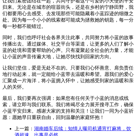
让我们紧密团结在一起，共同守护着这个可爱的小天使的平安
归来。无论是在城市的喧嚣街头，还是在乡村的宁静田野，我
们都要用心去感受、去发现那些可能隐藏着小蓝踪迹的细微之
处。因为每一个小小的线索都可能成为拯救她的钥匙，每一分
每一秒都不能错过。
同时，我们也呼吁社会各界关注此事，共同努力将小蓝的故事
传播出去。通过媒体、社交平台等渠道，让更多的人们了解小
蓝的处境和需要帮助的心声。只有凝聚起全社会的力量，才能
让小蓝的声音传遍大地，让她尽快找到回家的方向。
让我们坚信，爱是无处不在的。只要我们心怀善意、肩负责任
地行动起来，就一定能给小蓝带去温暖和希望。愿我们的爱心
汇聚成一片海洋，将小蓝拥入怀中，让她感受到家的温暖和亲
人的关怀。
最后，我们要再次强调：如果您有任何关于小蓝的消息或线
索，请立即与我们联系。我们将竭尽全力展开搜寻工作，确保
小蓝平安归来。感谢大家的支持和关注！让我们一同为小蓝祈
愿：愿她早日重获自由，回到温馨的家庭怀抱！
上一篇：
湖南婚车后续：知情人曝司机通宵打麻将，饮
酒超速，出事是必然