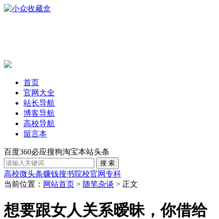
首页
官网大全
站长导航
博客导航
高校导航
留言本
百度
360
必应
搜狗
淘宝
本站
头条
高校
微头条赚钱
搜书
院校官网
专科
当前位置：
网站首页
>
随笔杂谈
> 正文
想要跟女人关系暧昧，你借给