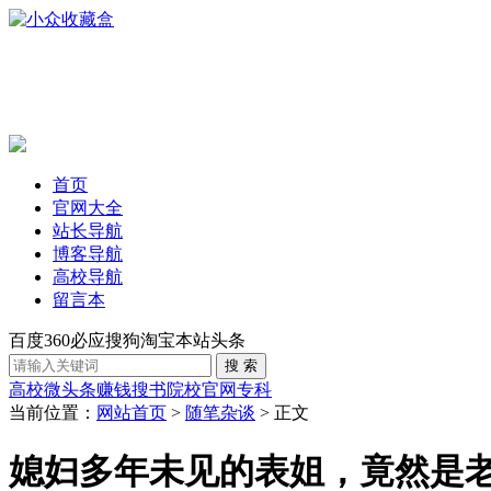
首页
官网大全
站长导航
博客导航
高校导航
留言本
百度
360
必应
搜狗
淘宝
本站
头条
高校
微头条赚钱
搜书
院校官网
专科
当前位置：
网站首页
>
随笔杂谈
> 正文
媳妇多年未见的表姐，竟然是