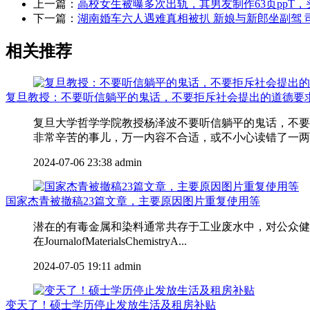
上一篇：
高校女生被曝多次出轨，其男友制作63页ppT
下一篇：
湖南婚车六人遇难真相被扒 新娘与新郎坐副驾 
相关推荐
复旦教授：不要听信躺平的鬼话，不要拒斥社会提出的道德要
复旦大学哲学学院教授杨泽波不要听信躺平的鬼话，不要
非常辛苦的事儿，万一内容不合适，或不小心读错了一两个
2024-07-06 23:38
admin
国家杰青被撤稿23篇文章，主要原因图片重复使用等
潜在的有毒金属和染料通常共存于工业废水中，对公众健康
在JournalofMaterialsChemistryA...
2024-07-05 19:11
admin
变天了！硕士学历停止发放生活及租房补贴