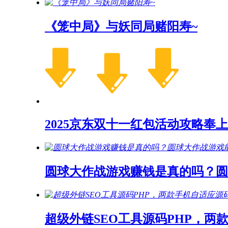
《笼中局》与妖同局赌阳寿~
2025京东双十一红包活动攻略奉上
圆球大作战游戏赚钱是真的吗？
超级外链SEO工具源码PHP，两