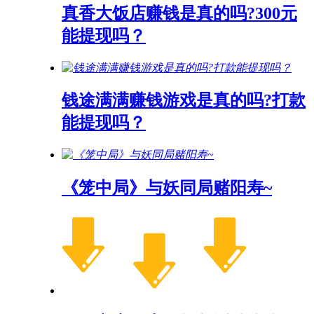
真香大饭店赚钱是真的吗?300元
能提现吗？
钱途满满赚钱游戏是真的吗?打款
能提现吗？
《笼中局》与妖同局赌阳寿~