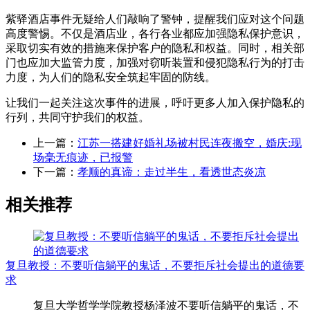
紫驿酒店事件无疑给人们敲响了警钟，提醒我们应对这个问题
高度警惕。不仅是酒店业，各行各业都应加强隐私保护意识，
采取切实有效的措施来保护客户的隐私和权益。同时，相关部
门也应加大监管力度，加强对窃听装置和侵犯隐私行为的打击
力度，为人们的隐私安全筑起牢固的防线。
让我们一起关注这次事件的进展，呼吁更多人加入保护隐私的
行列，共同守护我们的权益。
上一篇：
江苏一搭建好婚礼场被村民连夜搬空，婚庆:现
场毫无痕迹，已报警
下一篇：
孝顺的真谛：走过半生，看透世态炎凉
相关推荐
复旦教授：不要听信躺平的鬼话，不要拒斥社会提出的道德要
求
复旦大学哲学学院教授杨泽波不要听信躺平的鬼话，不