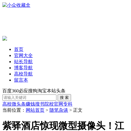
首页
官网大全
站长导航
博客导航
高校导航
留言本
百度
360
必应
搜狗
淘宝
本站
头条
高校
微头条赚钱
搜书
院校官网
专科
当前位置：
网站首页
>
随笔杂谈
> 正文
紫驿酒店惊现微型摄像头！江