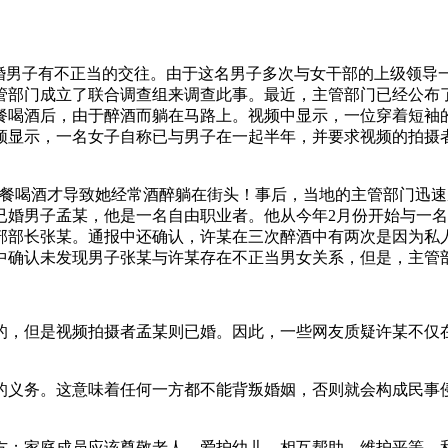
已婚男子有不正当的交往。由于这名男子多次与女干部的上级领导
部门成立了联合调查组来调查此事。最近，主管部门已经公布了
餐喝酒后，由于醉酒而躺在马路上。视频中显示，一位穿着短袖
频显示，一名女子自称已与男子在一起半年，并要求视频的拍摄
餐喝酒才导致她经常酒醉躺在街头！事后，当地的主管部门迅速
已婚男子孟某，他是一名自由职业者。他从今年2月份开始与一
部部长张某。通报中还确认，许某在三次醉酒中有两次是因为私
中确认未发现男子张某与许某存在不正当男女关系，但是，主管
的，但是视频拍摄者孟某则已婚。因此，一些网友质疑许某不仅
的义务。这意味着任何一方都不能背叛婚姻，否则就会构成民事
对方；家庭成员应该尊敬老人、爱护幼儿，相互帮助，维护平等、