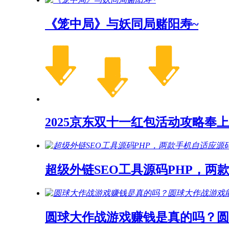
《笼中局》与妖同局赌阳寿~
2025京东双十一红包活动攻略奉上
超级外链SEO工具源码PHP，两
圆球大作战游戏赚钱是真的吗？