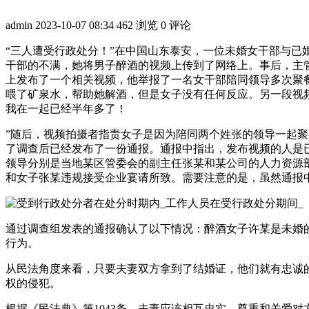
admin
2023-10-07 08:34
462 浏览
0 评论
“三人遭受行政处分！”在中国山东泰安，一位未婚女干部与
干部的不满，她将男子醉酒的视频上传到了网络上。事后，主管
上发布了一个相关视频，他举报了一名女干部陪同领导多次聚
喂了矿泉水，帮助她解酒，但是女子没有任何反应。另一段视
我在一起已经半年多了！
”随后，视频拍摄者指责女子是因为陪同两个姓张的领导一起聚
了调查后已经发布了一份通报。通报中指出，发布视频的人是
领导分别是当地某区管委会的副主任张某和某公司的人力资源
和女子张某违规接受企业宴请所致。需要注意的是，虽然通报
通过调查组发表的通报确认了以下情况：醉酒女子许某是未婚
行为。
从民法角度来看，只要夫妻双方拿到了结婚证，他们就有忠诚
权的侵犯。
根据《民法典》第1043条，夫妻应该相互忠实、尊重和关爱