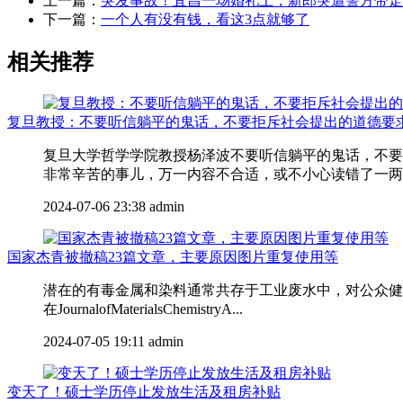
上一篇：
突发事故！宜昌一场婚礼上，新郎突遭警方带走
下一篇：
一个人有没有钱，看这3点就够了
相关推荐
复旦教授：不要听信躺平的鬼话，不要拒斥社会提出的道德要
复旦大学哲学学院教授杨泽波不要听信躺平的鬼话，不要
非常辛苦的事儿，万一内容不合适，或不小心读错了一两个
2024-07-06 23:38
admin
国家杰青被撤稿23篇文章，主要原因图片重复使用等
潜在的有毒金属和染料通常共存于工业废水中，对公众健康
在JournalofMaterialsChemistryA...
2024-07-05 19:11
admin
变天了！硕士学历停止发放生活及租房补贴