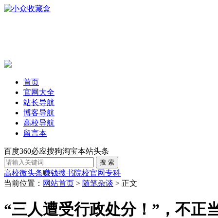
首页
官网大全
站长导航
博客导航
高校导航
留言本
百度
360
必应
搜狗
淘宝
本站
头条
高校
微头条赚钱
搜书
院校官网
专科
当前位置：
网站首页
>
随笔杂谈
> 正文
“三人遭受行政处分！”，不正