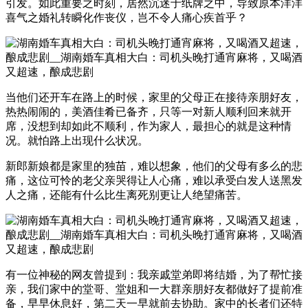
引发。如此重要之时刻，居然沉迷于纸牌之中，导致原本洋洋
喜气之婚礼转瞬化作丧仪，岂不令人痛心疾首乎？
当他们还开车在路上的时候，家里的父母正在接待亲朋好友，
热热闹闹的，美酒佳肴已备齐，只等一对新人顺利回来就开
席，没想到却如此不顺利，作为家人，最担心的就是这种情
况。就怕路上出现什么状况。
新郎新娘都是家里的独苗，难以想象，他们的父母有多么的悲
痛，这位可怜的老父亲哭得让人心痛，难以承受白发人送黑发
人之痛，还能有什么比生离死别更让人绝望痛苦。
有一位神秘的网友曾提到：我亲戚堂弟即将结婚，为了帮忙接
亲，我们家中的堂哥、堂姐和一大群亲朋好友都做好了提前准
备，早早休息好，第二天一早就前去协助。家中的长者们还特