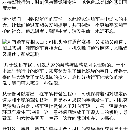
对待驾驶行为，时刻保持警觉和专注，以免造成类似的悲剧再
度发生。
请让我们一同致以沉痛的哀悼，以此悼念这场车祸中逝去的生
命。让我们通过互相关爱和提醒，共同创造一个更加平安和守
护的社会。追思逝者，警醒生者，珍爱生命，永远不忘。
“对于这起车祸，引发大家的疑惑与困惑是可以理解的。一个
本应平稳行驶的婚车，却突然发生了如此诡异的事件，使得无
辜的生命遭受了无法挽回的损失。通过分析行车记录仪的录
像，我们可以窥见一些端倪。
从录像可以看出，在车辆行驶过程中，司机保持着相对稳定的
速度和平稳的驾驶技巧，但是不可思议的事情发生了。司机突
然转动方向盘，将车辆悍然驶入了对向车道，并与一辆庞大的
环卫车发生了冲撞。这一意外瞬间造成了车毁人亡的惨剧，导
致车上的六位乘客无一生还。这样的悲剧实在让人痛心。
针对这一事件，我们不禁要思考：司机的奇异操作究竟是出于