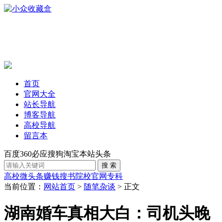
首页
官网大全
站长导航
博客导航
高校导航
留言本
百度
360
必应
搜狗
淘宝
本站
头条
高校
微头条赚钱
搜书
院校官网
专科
当前位置：
网站首页
>
随笔杂谈
> 正文
湖南婚车真相大白：司机头晚