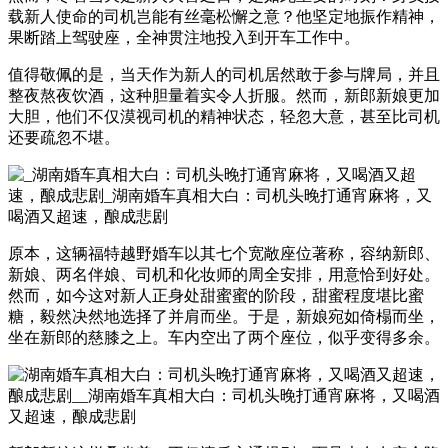
载新人使命的司机岂能有丝毫松懈之意？他坚定地振作精神，
果断踏上驾驶座，全神贯注地投入到开车工作中。
值得敬佩的是，当天作为新人的司机居然敢于参与牌局，并且
整夜熬夜饮酒，这种胆量着实令人折服。然而，新郎新娘更加
大胆，他们不仅漠视司机的精神状态，轻忽大意，甚至比司机
还要疏忽不堪。
原本，这辆福特越野婚车以其七个宽敞座位著称，容纳新郎、
新娘、两名伴娘、司机和化妆师的周全安排，用意恰到好处。
然而，如今这对新人正身处甜蜜蜜的阶段，甜蜜程度堪比蜜
糖，毅然决然地选择了并肩而坐。于是，新娘宛如倚榻而坐，
坐在新郎的慈膝之上。车内空出了两个座位，似乎变得多余。