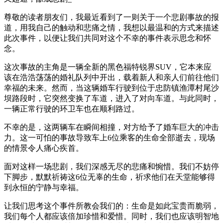
尊敬的读者朋友们，我最近看到了一则关于一个悲剧事故的报
道，用我自己的触动和悲痛之情，我想以最温和的方式来描述
此次事件，以便让我们共同对这个不幸的事件表示思念和怀
念。
这次事故的主角是一辆全新的黑色福特锐界SUV，它本来应
该在浩浩荡荡的婚礼队列中开出，载着新人和亲人们前往他们
幸福的未来。然而，当这辆婚车行驶到位于忠防镇渔潭村尾沙
坝路段时，它突然变换了车道，进入了对向车道。与此同时，
一辆正常行驶的环卫车也在顺利路过。
不幸的是，这两辆车在瞬间相撞，对方给予了婚车巨大的冲击
力。这一可怕的事故导致车上6位乘客的生命全部逝去，现场
的情景令人痛心疾首。
面对这样一场悲剧，我们深感无尽的悲痛和惋惜。我们不妨停
下脚步，默默祈祷这6位无辜的生命，祈求他们在天堂能够得
到永恒的宁静与幸福。
让我们思考这个事件所教会我们的：生命是如此宝贵而脆弱，
我们每个人都应该倍加珍惜和爱惜。同时，我们也应该明智地