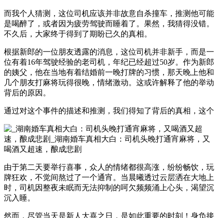
而我个人猜测，这位司机应该并非故意自杀撞车，推测他可能
是喝醉了，或者因为疲劳驾驶而睡着了。果然，我猜得没错。
不久后，大家终于得到了期盼已久的真相。
根据新郎的一位朋友透露的消息，这位司机并非新手，而是一
位有着16年驾驶经验的老司机，年纪已经超过50岁。作为新郎
的姨父，他在当地有着结婚前一晚打牌的习惯，那天晚上他和
几个朋友打麻将玩得很晚，情绪激动。这或许解释了他的举动
背后的原因。
通过对这个事件的描述和推测，我们得知了背后的真相，这个
由于第二天要举行喜事，众人的情绪都很高涨，纷纷畅饮，玩
牌狂欢，不觉间熬过了一个通宵。当晨曦透过云层洒在大地上
时，司机因整夜未眠而无法抑制的呵欠频频涌上心头，渴望沉
沉入睡。
然而，尽管当天是新人大喜之日，是如此重要的时刻！身负接