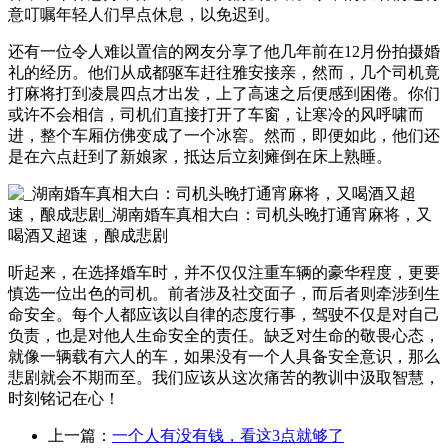
意叮嘱年轻人们早点休息，以免迟到。
还有一位令人难以置信的网友分享了他几年前在12月份拍摄婚
礼的经历。他们从成都驱车赶往雅安接亲，然而，几个司机竟
打麻将打到凌晨四点才出发，上了高速之后便感到困倦。你们
或许不会相信，司机们直接打开了车窗，让寒冷的风呼啸而
进，整个车厢仿佛变成了一个冰窖。然而，即便如此，他们还
是在六点赶到了新娘家，抵达后立刻瘫倒在床上熟睡。
听起来，在选择婚车时，并不仅仅注重车辆的豪华程度，更要
慎选一位出色的司机。前者涉及社交面子，而后者则牵涉到生
命安全。每个人都应该以自律的态度行事，驾驶不仅是对自己
负责，也是对他人生命安全的责任。缺乏对生命的敬畏心态，
就像一辆载有六人的车，如果没有一个人具备安全意识，那么
悲剧就会不期而至。我们应该从这次痛苦的教训中汲取智慧，
时刻铭记在心！
上一篇：
一个人有没有钱，看这3点就够了