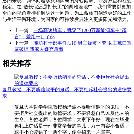
总的来说，调休问题涉及到国民的身心健康、经济效益和社会
稳定。在“放长假还是打长工”的两难境地中，我们需要以更加
全面的视角看待和解决这一问题，为工薪族们创造更好的工作
与生活平衡环境，为国家的可持续发展注入更多阳光和活力。
上一篇：
一场高速堵车，戳穿了1200万新能源车主“谎
言”，差距一目了然
下一篇：
潍坊村干部事件后续 男主疑被下套 女主戴口罩
露破绽 遭家人嫌弃后悔
相关推荐
复旦教授：不要听信躺平的鬼话，不要拒斥社会提出的道德要
求
复旦大学哲学学院教授杨泽波不要听信躺平的鬼话，不
要拒斥社会提出的道德要求，不要轻忽自己以及他人的
生命。各位老师，各位同学，大家下午好：现在在毕业
典礼上讲话是一件非常辛苦的事儿，万一内容不合适，
或不小心读错了一两个字，便会招来一片骂声...