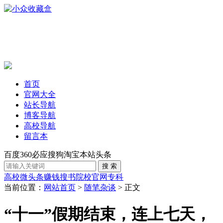
首页
官网大全
站长导航
博客导航
高校导航
留言本
百度
360
必应
搜狗
淘宝
本站
头条
高校
微头条赚钱
搜书
院校官网
专科
当前位置：
网站首页
>
随笔杂谈
> 正文
“十一”假期结束，连上七天，