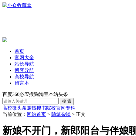
首页
官网大全
站长导航
博客导航
高校导航
留言本
百度
360
必应
搜狗
淘宝
本站
头条
高校
微头条赚钱
搜书
院校官网
专科
当前位置：
网站首页
>
随笔杂谈
> 正文
新娘不开门，新郎阳台与伴娘