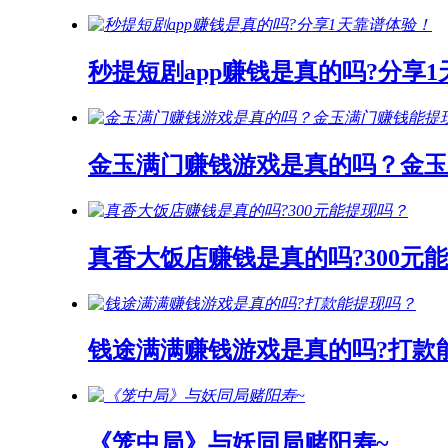
秒提短剧app赚钱是真的吗?分享
金玉满门赚钱游戏是真的吗？金玉
真香大饭店赚钱是真的吗?300元
钱途满满赚钱游戏是真的吗?打款
《笼中局》与妖同局赌阳寿~