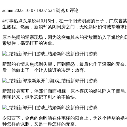
admin
2023-10-07 19:07
524 浏览
0 评论
#时事热点头条说#10月5日，在一个阳光明媚的日子，广东
生旅程。然而，新娘却紧闭闺房之门，无论新郎如何诚挚地求
原本热闹的迎亲现场，因为这突如其来的变故而陷入了尴尬的
紧锁住，毫无打开的迹象。
新郎的心情从焦虑到失望，再到愤怒，最后化作了深深的无奈
后，他做出了一个让人惊讶的决定：放弃。
新郎转身离开，伴郎们面面相觑，原本喜庆的婚礼陷入了僵局
闲聊起来，似乎忘记了刚才的不愉快。
夕阳西下，金色的余晖洒在住宅楼的阳台上，为这个特别的婚
种怎样的讽刺，又是一种怎样的无奈。