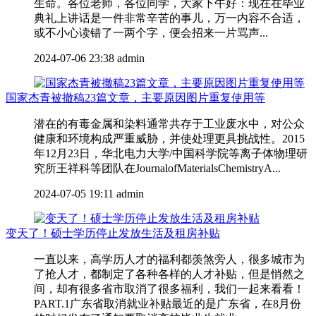
生命。各位老师，各位同学，大家下午好：现在在毕业
典礼上讲话是一件非常辛苦的事儿，万一内容不合适，
或不小心读错了一两个字，便会招来一片骂声...
2024-07-06 23:38
admin
国家杰青被撤稿23篇文章，主要原因图片重复使用等
潜在的有毒金属和染料通常共存于工业废水中，对公众
健康和环境构成严重威胁，并使处理更具挑战性。2015
年12月23日，华北电力大学/中国科学院等离子体物理研
究所王祥科等团队在JournalofMaterialsChemistryA...
2024-07-05 19:11
admin
变天了！硕士学历停止发放生活及租房补贴
一直以来，高学历人才的福利都羡煞旁人，很多城市为
了抢人才，都制定了各种各样的人才补贴，但是悄然之
间，却有很多省市取消了很多福利，我们一起来看看！
PART.1广东省取消就业补贴最近的是广东省，在8月份