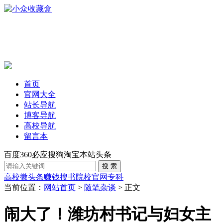
首页
官网大全
站长导航
博客导航
高校导航
留言本
百度
360
必应
搜狗
淘宝
本站
头条
高校
微头条赚钱
搜书
院校官网
专科
当前位置：
网站首页
>
随笔杂谈
> 正文
闹大了！潍坊村书记与妇女主