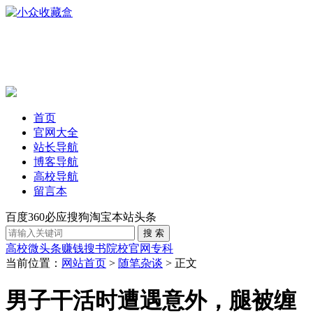
首页
官网大全
站长导航
博客导航
高校导航
留言本
百度
360
必应
搜狗
淘宝
本站
头条
高校
微头条赚钱
搜书
院校官网
专科
当前位置：
网站首页
>
随笔杂谈
> 正文
男子干活时遭遇意外，腿被缠