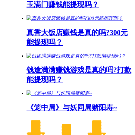
玉满门赚钱能提现吗？
真香大饭店赚钱是真的吗?300元
能提现吗？
钱途满满赚钱游戏是真的吗?打款
能提现吗？
《笼中局》与妖同局赌阳寿~