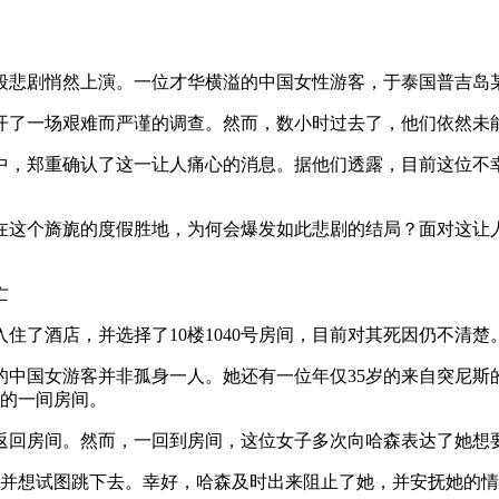
段悲剧悄然上演。一位才华横溢的中国女性游客，于泰国普吉岛
开了一场艰难而严谨的调查。然而，数小时过去了，他们依然未
中，郑重确认了这一让人痛心的消息。据他们透露，目前这位不
在这个旖旎的度假胜地，为何会爆发如此悲剧的结局？面对这让
住了酒店，并选择了10楼1040号房间，目前对其死因仍不清楚
的中国女游客并非孤身一人。她还有一位年仅35岁的来自突尼斯
楼的一间房间。
点返回房间。然而，一回到房间，这位女子多次向哈森表达了她想
，并想试图跳下去。幸好，哈森及时出来阻止了她，并安抚她的