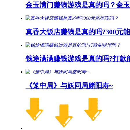
金玉满门赚钱游戏是真的吗？金玉
真香大饭店赚钱是真的吗?300元
钱途满满赚钱游戏是真的吗?打款
《笼中局》与妖同局赌阳寿~