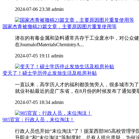
2024-07-06 23:38
admin
国家杰青被撤稿23篇文章，主要原因图片重复使用等
潜在的有毒金属和染料通常共存于工业废水中，对公众健康
在JournalofMaterialsChemistryA...
2024-07-05 19:11
admin
变天了！硕士学历停止发放生活及租房补贴
一直以来，高学历人才的福利都羡煞旁人，很多城市为了
就业补贴最近的是广东省，在8月份的时候发布了通知要取消
2024-07-05 18:34
admin
985官宣：行政人员，末位淘汰！
行政人员也开始“末位淘汰”了！据某西部985高校管
升即走”和“末位淘汰”等制度时，总有人提出质疑，为何这