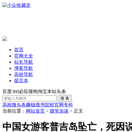
首页
官网大全
站长导航
博客导航
高校导航
留言本
百度
360
必应
搜狗
淘宝
本站
头条
高校
微头条赚钱
搜书
院校官网
专科
当前位置：
网站首页
>
随笔杂谈
> 正文
中国女游客普吉岛坠亡，死因