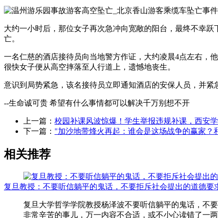
大约一小时后，那位女子再次急冲向宽敞的阳台，最终不幸跃
亡。
一名仁慈的酒店接待员向当地警方作证，大约凌晨4点左右，他
很快女子便从高空摔落至人行道上，遗憾地丧生。
意识到局势紧急，该名接待员立即通知酒店的安保人员，并紧
--生命诚可贵 希望有什么事情都可以解决千万别想不开
上一篇：
校园补课风波惊爆！学生举报违规补课，西安学
下一篇：
"加沙地带烽火再起：谁会是这场战争的赢家？
相关推荐
复旦教授：不要听信躺平的鬼话，不要拒斥社会提出的道德要
复旦大学哲学学院教授杨泽波不要听信躺平的鬼话，不要
非常辛苦的事儿，万一内容不合适，或不小心读错了一两个