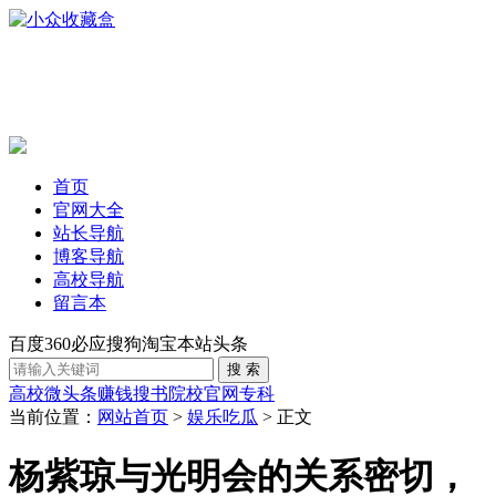
首页
官网大全
站长导航
博客导航
高校导航
留言本
百度
360
必应
搜狗
淘宝
本站
头条
高校
微头条赚钱
搜书
院校官网
专科
当前位置：
网站首页
>
娱乐吃瓜
> 正文
杨紫琼与光明会的关系密切，