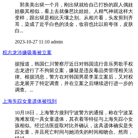
郭美美出狱一个月，刚出狱就给自己打扮的跟人偶娃
娃极其相似，看上去就像芭比娃娃。人精气神就这样大
变样，跟出狱是相比天壤之别。从相片看，头发剪到齐
耳，染成了近乎白色的淡金，妆容也比以前夸张，皮肤
白...
2023-10-27 11:10
admin
权志龙涉嫌吸毒被立案
据报道，韩国仁川警察厅近日对韩国流行音乐男歌手权
志龙进行了不拘留立案，嫌疑是违反毒品类管理相关法
律。根据消息，警方在对韩国男星李某立案后，又对权
志龙展开了特定调查，并在立案之后继续进行进一步的
调查。...
上海失踪女童遗体被找到
10月18日，上海警方接到宁波警方的通报，称在宁波某
海滩发现一具女童遗体，其衣着等特征与上海失踪小女
孩相似。经过法医提取对比并确认，这具遗体确实是失
踪女童，并且死亡时间与她消失的时间相吻合。然而，