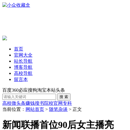
首页
官网大全
站长导航
博客导航
高校导航
留言本
百度
360
必应
搜狗
淘宝
本站
头条
高校
微头条赚钱
搜书
院校官网
专科
当前位置：
网站首页
>
随笔杂谈
> 正文
新闻联播首位90后女主播亮