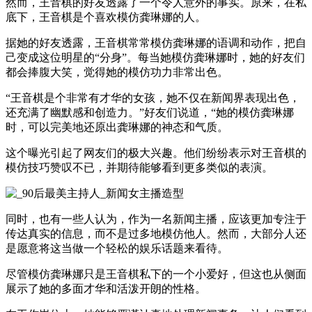
然而，王音棋的好友透露了一个令人意外的事实。原来，在私
底下，王音棋是个喜欢模仿龚琳娜的人。
据她的好友透露，王音棋常常模仿龚琳娜的语调和动作，把自
己变成这位明星的“分身”。每当她模仿龚琳娜时，她的好友们
都会捧腹大笑，觉得她的模仿功力非常出色。
“王音棋是个非常有才华的女孩，她不仅在新闻界表现出色，
还充满了幽默感和创造力。”好友们说道，“她的模仿龚琳娜
时，可以完美地还原出龚琳娜的神态和气质。
这个曝光引起了网友们的极大兴趣。他们纷纷表示对王音棋的
模仿技巧赞叹不已，并期待能够看到更多类似的表演。
同时，也有一些人认为，作为一名新闻主播，应该更加专注于
传达真实的信息，而不是过多地模仿他人。然而，大部分人还
是愿意将这当做一个轻松的娱乐话题来看待。
尽管模仿龚琳娜只是王音棋私下的一个小爱好，但这也从侧面
展示了她的多面才华和活泼开朗的性格。