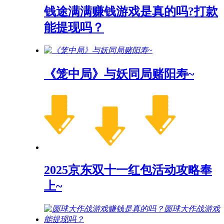
钱途满满赚钱游戏是真的吗?打款
能提现吗？
《笼中局》与妖同局赌阳寿~
2025京东双十一红包活动攻略奉
上~