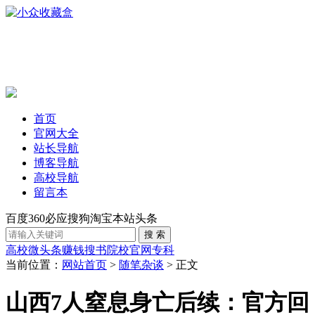
首页
官网大全
站长导航
博客导航
高校导航
留言本
百度
360
必应
搜狗
淘宝
本站
头条
高校
微头条赚钱
搜书
院校官网
专科
当前位置：
网站首页
>
随笔杂谈
> 正文
山西7人窒息身亡后续：官方回