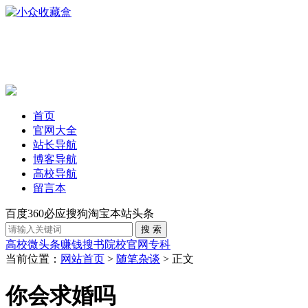
首页
官网大全
站长导航
博客导航
高校导航
留言本
百度
360
必应
搜狗
淘宝
本站
头条
高校
微头条赚钱
搜书
院校官网
专科
当前位置：
网站首页
>
随笔杂谈
> 正文
你会求婚吗