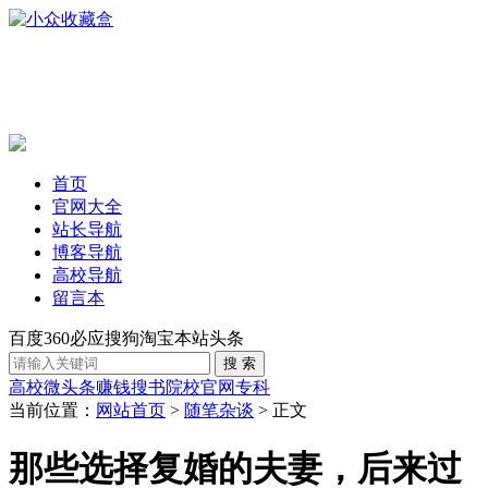
首页
官网大全
站长导航
博客导航
高校导航
留言本
百度
360
必应
搜狗
淘宝
本站
头条
高校
微头条赚钱
搜书
院校官网
专科
当前位置：
网站首页
>
随笔杂谈
> 正文
那些选择复婚的夫妻，后来过