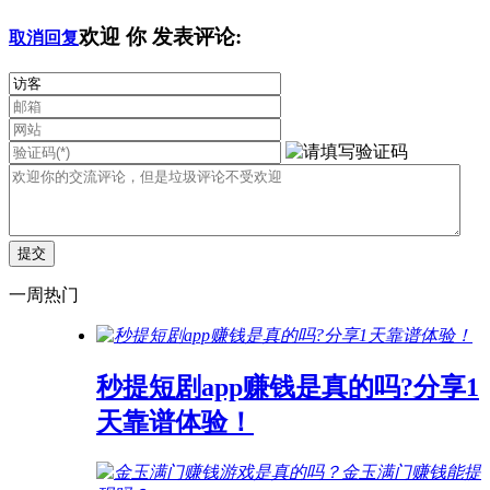
欢迎
你
发表评论:
取消回复
一周热门
秒提短剧app赚钱是真的吗?分享1
天靠谱体验！