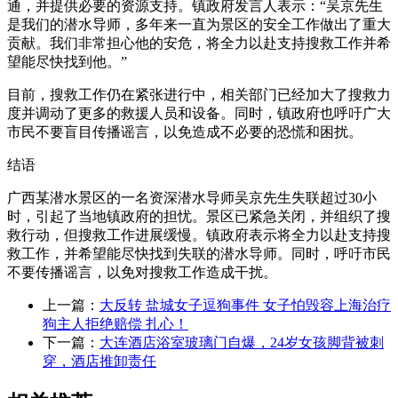
通，并提供必要的资源支持。镇政府发言人表示：“吴京先生
是我们的潜水导师，多年来一直为景区的安全工作做出了重大
贡献。我们非常担心他的安危，将全力以赴支持搜救工作并希
望能尽快找到他。”
目前，搜救工作仍在紧张进行中，相关部门已经加大了搜救力
度并调动了更多的救援人员和设备。同时，镇政府也呼吁广大
市民不要盲目传播谣言，以免造成不必要的恐慌和困扰。
结语
广西某潜水景区的一名资深潜水导师吴京先生失联超过30小
时，引起了当地镇政府的担忧。景区已紧急关闭，并组织了搜
救行动，但搜救工作进展缓慢。镇政府表示将全力以赴支持搜
救工作，并希望能尽快找到失联的潜水导师。同时，呼吁市民
不要传播谣言，以免对搜救工作造成干扰。
上一篇：
大反转 盐城女子逗狗事件 女子怕毁容上海治疗
狗主人拒绝赔偿 扎心！
下一篇：
大连酒店浴室玻璃门自爆，24岁女孩脚背被刺
穿，酒店推卸责任