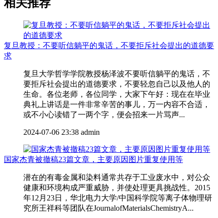
相关推荐
复旦教授：不要听信躺平的鬼话，不要拒斥社会提出的道德要
求
复旦大学哲学学院教授杨泽波不要听信躺平的鬼话，不
要拒斥社会提出的道德要求，不要轻忽自己以及他人的
生命。各位老师，各位同学，大家下午好：现在在毕业
典礼上讲话是一件非常辛苦的事儿，万一内容不合适，
或不小心读错了一两个字，便会招来一片骂声...
2024-07-06 23:38
admin
国家杰青被撤稿23篇文章，主要原因图片重复使用等
潜在的有毒金属和染料通常共存于工业废水中，对公众
健康和环境构成严重威胁，并使处理更具挑战性。2015
年12月23日，华北电力大学/中国科学院等离子体物理研
究所王祥科等团队在JournalofMaterialsChemistryA...