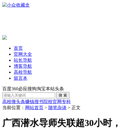
首页
官网大全
站长导航
博客导航
高校导航
留言本
百度
360
必应
搜狗
淘宝
本站
头条
高校
微头条赚钱
搜书
院校官网
专科
当前位置：
网站首页
>
随笔杂谈
> 正文
广西潜水导师失联超30小时，